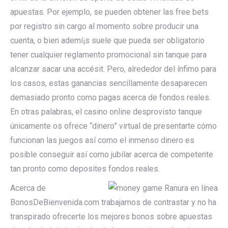
apuestas. Por ejemplo, se pueden obtener las free bets
por registro sin cargo al momento sobre producir una
cuenta, o bien ademí¡s suele que pueda ser obligatorio
tener cualquier reglamento promocional sin tanque para
alcanzar sacar una accésit. Pero, alrededor del ínfimo para
los casos, estas ganancias sencillamente desaparecen
demasiado pronto como pagas acerca de fondos reales.
En otras palabras, el casino online desprovisto tanque
únicamente os ofrece “dinero” virtual de presentarte cómo
funcionan las juegos así­ como el inmenso dinero es
posible conseguir así­ como jubilar acerca de competente
tan pronto como deposites fondos reales.
Acerca de
BonosDeBienvenida.com trabajamos de contrastar y no ha
transpirado ofrecerte los mejores bonos sobre apuestas