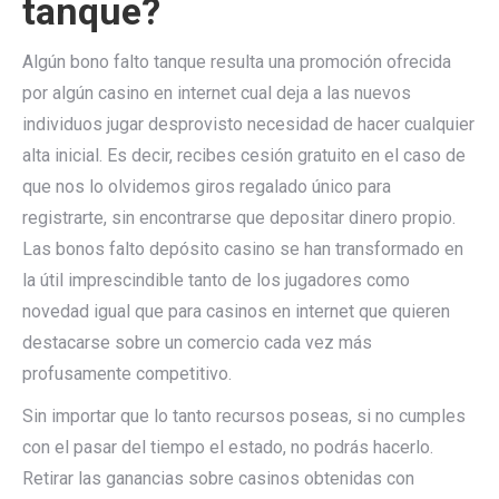
tanque?
Algún bono falto tanque resulta una promoción ofrecida
por algún casino en internet cual deja a las nuevos
individuos jugar desprovisto necesidad de hacer cualquier
alta inicial. Es decir, recibes cesión gratuito en el caso de
que nos lo olvidemos giros regalado único para
registrarte, sin encontrarse que depositar dinero propio.
Las bonos falto depósito casino se han transformado en
la útil imprescindible tanto de los jugadores como
novedad igual que para casinos en internet que quieren
destacarse sobre un comercio cada vez más
profusamente competitivo.
Sin importar que lo tanto recursos poseas, si no cumples
con el pasar del tiempo el estado, no podrás hacerlo.
Retirar las ganancias sobre casinos obtenidas con