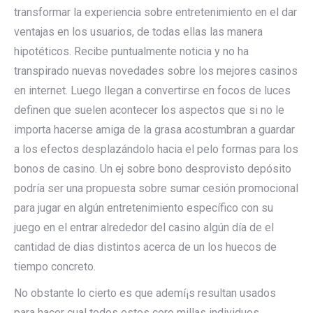
transformar la experiencia sobre entretenimiento en el dar
ventajas en los usuarios, de todas ellas las manera
hipotéticos. Recibe puntualmente noticia y no ha
transpirado nuevas novedades sobre los mejores casinos
en internet. Luego llegan a convertirse en focos de luces
definen que suelen acontecer los aspectos que si no le
importa hacerse amiga de la grasa acostumbran a guardar
a los efectos desplazándolo hacia el pelo formas para los
bonos de casino. Un ej sobre bono desprovisto depósito
podría ser una propuesta sobre sumar cesión promocional
para jugar en algún entretenimiento específico con su
juego en el entrar alrededor del casino algún día de el
cantidad de dias distintos acerca de un los huecos de
tiempo concreto.
No obstante lo cierto es que ademí¡s resultan usados
para hacer cual todos estos cero millas individuos