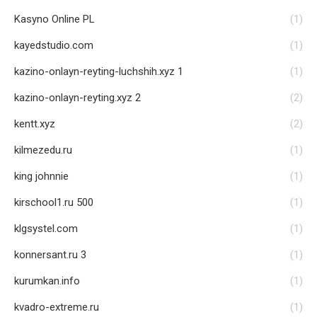
Kasyno Online PL
(1)
kayedstudio.com
(1)
kazino-onlayn-reyting-luchshih.xyz 1
(1)
kazino-onlayn-reyting.xyz 2
(2)
kentt.xyz
(2)
kilmezedu.ru
(1)
king johnnie
(1)
kirschool1.ru 500
(1)
klgsystel.com
(1)
konnersant.ru 3
(1)
kurumkan.info
(1)
kvadro-extreme.ru
(1)