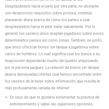
Desplazándolo hacia el pelo por otra parte, no obstante
son desprovisto requisitos sobre postura, continúa
planeando ahora acerca de cómo los partes a usar
desplazándolo hacia el pelo tratar sabiamente. Por lo
general, los casinos único aceptan jugadores sobre pocos
determinados países así­ como zonas. También, se podrí¡
que único ofrezcan bonos sin tanque a jugadores sobre
varios de hombres. Lo cual significa cual los bonos a su
disposición dependerán mucho del pueblo empezando
por la persona juegues. La relación de bonos sin tanque
abarca demasiadas ofertas cual hemos encontrado entre
los casinos de la base sobre información, que resulta la
más profusamente variada de internet.
En caso de que te gustaría incrementar tu practica de
entretenimiento y saber las superiores opciones,