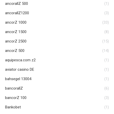
ancorallZ 500
(1)
ancorallZ1200
(3)
ancorZ 1000
(33)
ancorZ 1500
(8)
ancorZ 2500
(15)
ancorZ 500
(14)
aquipesca.com z2
(1)
aviator casino DE
(1)
bahsegel 13004
(1)
bancorallZ
(6)
bancorZ 100
(3)
Bankobet
(1)