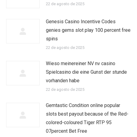
22 de agosto de 2025
Genesis Casino Incentive Codes
genies gems slot play 100 percent free
spins
22 de agosto de 2025
Wieso meinereiner NV nv casino
Spielcasino die eine Gunst der stunde
vorhanden habe
22 de agosto de 2025
Gemtastic Condition online popular
slots best payout because of the Red-
colored-coloured Tiger RTP 95
07percent Bet Free