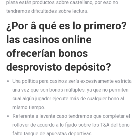
plana están productos sobre castellano, por eso no
tendremos dificultades sobre lectura.
¿Por â qué es lo primero?
las casinos online
ofrecerían bonos
desprovisto depósito?
Una política para casinos serí­a excesivamente estricta
una vez que son bonos múltiples, ya que no permiten
cual algún jugador ejecute más de cualquier bono al
mismo tiempo.
Referente a levante caso tendremos que completar el
rollover de acuerdo a lo fijado sobre los T&A del bono
falto tanque de apuestas deportivas.