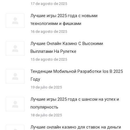
17 de agosto de 2025
Лучшие игры 2025 года с новыми
технологиями и фишками
16 de agosto de 2025
Лучшие Онлайн Казино С Высокими
Выплатами На Рулетке
15 de agosto de 2025
Тенденции Мобильной Разработки Ios В 2025
Году
19 de julio de 2025
Лучшие игры 2025 года с шансом на успех и
популярность
18 de julio de 2025
Лучшие онлайн казино для ставок на деньги