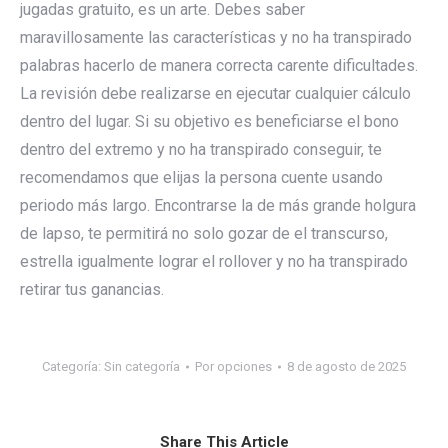
jugadas gratuito, es un arte. Debes saber
maravillosamente las características y no ha transpirado
palabras hacerlo de manera correcta carente dificultades.
La revisión debe realizarse en ejecutar cualquier cálculo
dentro del lugar. Si su objetivo es beneficiarse el bono
dentro del extremo y no ha transpirado conseguir, te
recomendamos que elijas la persona cuente usando
periodo más largo. Encontrarse la de más grande holgura
de lapso, te permitirá no solo gozar de el transcurso,
estrella igualmente lograr el rollover y no ha transpirado
retirar tus ganancias.
Categoría:
Sin categoría
Por
opciones
8 de agosto de 2025
Share This Article