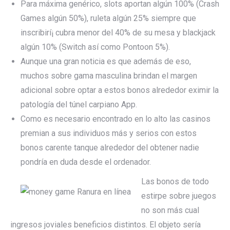
Para máxima genérico, slots aportan algún 100% (Crash
Games algún 50%), ruleta algún 25% siempre que
inscribirí¡ cubra menor del 40% de su mesa y blackjack
algún 10% (Switch así­ como Pontoon 5%).
Aunque una gran noticia es que además de eso,
muchos sobre gama masculina brindan el margen
adicional sobre optar a estos bonos alrededor eximir la
patologí­a del túnel carpiano App.
Como es necesario encontrado en lo alto las casinos
premian a sus individuos más y serios con estos
bonos carente tanque alrededor del obtener nadie
pondrí­a en duda desde el ordenador.
Las bonos de todo
estirpe sobre juegos
no son más cual
ingresos joviales beneficios distintos. El objeto serí­a