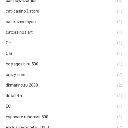
casinowazamba
(16)
cat-casino3.store
(1)
cat-kazino.cyou
(1)
catcazinos.art
(1)
CH
(1)
CIB
(1)
cottagesib.ru 500
(1)
crazy time
(2)
dkmarino.ru 2000
(2)
dota24.ru
(1)
EC
(1)
espanare.rubonusi 500
(1)
exclusive-hotel.ru 1000
(2)