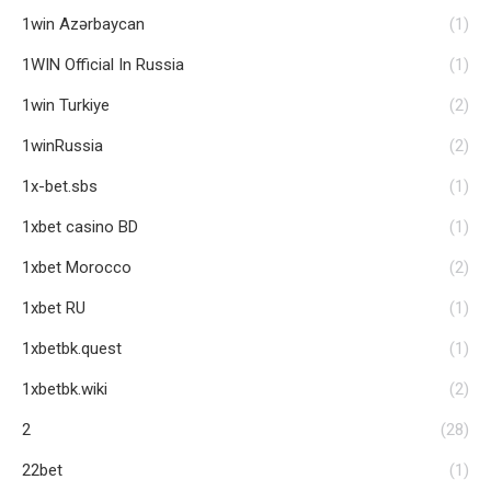
1win Azərbaycan
(1)
1WIN Official In Russia
(1)
1win Turkiye
(2)
1winRussia
(2)
1x-bet.sbs
(1)
1xbet casino BD
(1)
1xbet Morocco
(2)
1xbet RU
(1)
1xbetbk.quest
(1)
1xbetbk.wiki
(2)
2
(28)
22bet
(1)