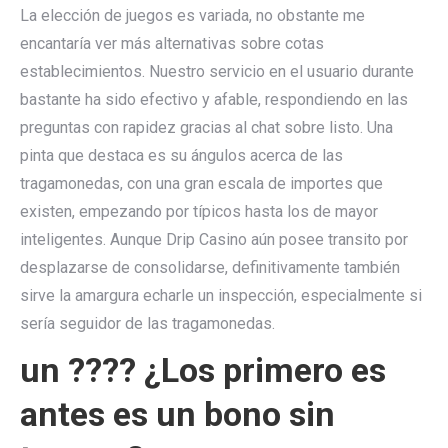
La elección de juegos es variada, no obstante me
encantaría ver más alternativas sobre cotas
establecimientos. Nuestro servicio en el usuario durante
bastante ha sido efectivo y afable, respondiendo en las
preguntas con rapidez gracias al chat sobre listo. Una
pinta que destaca es su ángulos acerca de las
tragamonedas, con una gran escala de importes que
existen, empezando por típicos hasta los de mayor
inteligentes. Aunque Drip Casino aún posee transito por
desplazarse de consolidarse, definitivamente también
sirve la amargura echarle un inspección, especialmente si
serí­a seguidor de las tragamonedas.
un ???? ¿Los primero es
antes es un bono sin