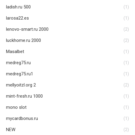
ladish.ru 500
(1)
larosa22.es
(1)
lenovo-smart.ru 2000
(2)
luckhome.ru 2000
(2)
Masalbet
(1)
medreg75.ru
(1)
medreg75.ru1
(1)
mellyoitzl.org 2
(2)
mint-fresh.ru 1000
(1)
mono slot
(1)
mycardbonus.ru
(1)
NEW
(2)