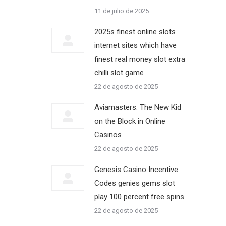
11 de julio de 2025
2025s finest online slots
internet sites which have
finest real money slot extra
chilli slot game
22 de agosto de 2025
Aviamasters: The New Kid
on the Block in Online
Casinos
22 de agosto de 2025
Genesis Casino Incentive
Codes genies gems slot
play 100 percent free spins
22 de agosto de 2025