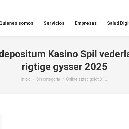
Quienes somos
Servicios
Empresas
Salud Digi
 depositum Kasino Spil vederla
rigtige gysser 2025
Estás aquí:
Inicio
Sin categoría
Online aztec goldt $ 1…