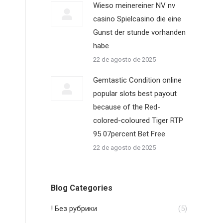
Wieso meinereiner NV nv
casino Spielcasino die eine
Gunst der stunde vorhanden
habe
22 de agosto de 2025
Gemtastic Condition online
popular slots best payout
because of the Red-
colored-coloured Tiger RTP
95 07percent Bet Free
22 de agosto de 2025
Blog Categories
! Без рубрики
(5)