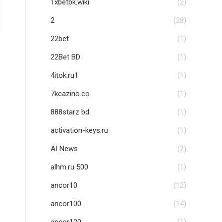
1xbetbk.wiki
(2)
2
(28)
22bet
(1)
22Bet BD
(1)
4itok.ru1
(1)
7kcazino.co
(1)
888starz bd
(1)
activation-keys.ru
(1)
AI News
(2)
alhm.ru 500
(1)
ancor10
(12)
ancor100
(14)