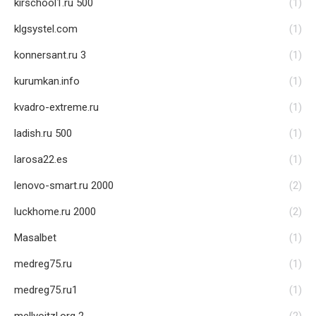
kirschool1.ru 500
(1)
klgsystel.com
(1)
konnersant.ru 3
(1)
kurumkan.info
(1)
kvadro-extreme.ru
(1)
ladish.ru 500
(1)
larosa22.es
(1)
lenovo-smart.ru 2000
(2)
luckhome.ru 2000
(2)
Masalbet
(1)
medreg75.ru
(1)
medreg75.ru1
(1)