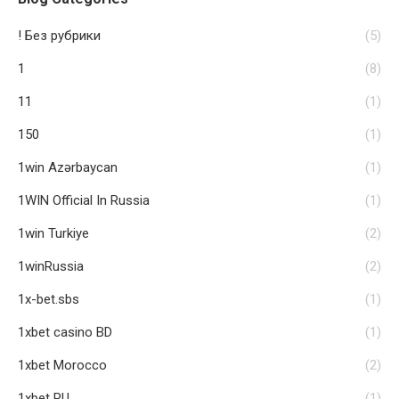
! Без рубрики
(5)
1
(8)
11
(1)
150
(1)
1win Azərbaycan
(1)
1WIN Official In Russia
(1)
1win Turkiye
(2)
1winRussia
(2)
1x-bet.sbs
(1)
1xbet casino BD
(1)
1xbet Morocco
(2)
1xbet RU
(1)