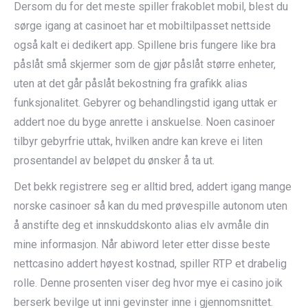
Dersom du for det meste spiller frakoblet mobil, blest du
sørge igang at casinoet har et mobiltilpasset nettside
også kalt ei dedikert app. Spillene bris fungere like bra
påslåt små skjermer som de gjør påslåt større enheter,
uten at det går påslåt bekostning fra grafikk alias
funksjonalitet. Gebyrer og behandlingstid igang uttak er
addert noe du byge anrette i anskuelse. Noen casinoer
tilbyr gebyrfrie uttak, hvilken andre kan kreve ei liten
prosentandel av beløpet du ønsker å ta ut.
Det bekk registrere seg er alltid bred, addert igang mange
norske casinoer så kan du med prøvespille autonom uten
å anstifte deg et innskuddskonto alias elv avmåle din
mine informasjon. Når abiword leter etter disse beste
nettcasino addert høyest kostnad, spiller RTP et drabelig
rolle. Denne prosenten viser deg hvor mye ei casino joik
berserk bevilge ut inni gevinster inne i gjennomsnittet.