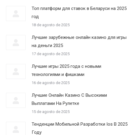
Топ платформ для ставок в Беларуси на 2025
год
18 de agosto de 2025
Лучшие зарубежные онлайн казино для игры
на деньги 2025
17 de agosto de 2025
Лучшие игры 2025 года с новыми
технологиями и фишками
16 de agosto de 2025
Лучшие Онлайн Казино С Высокими
Выплатами На Рулетке
15 de agosto de 2025
Тенденции Мобильной Разработки Ios В 2025
Году