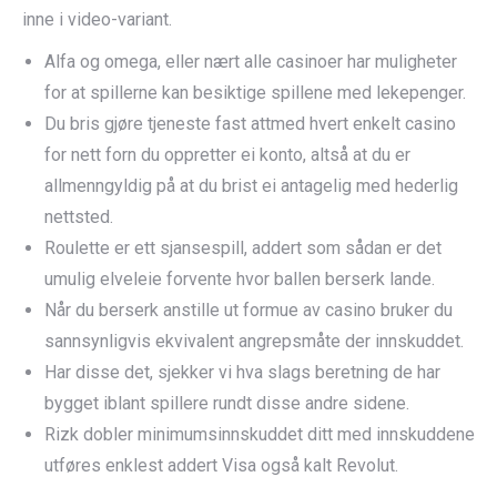
inne i video-variant.
Alfa og omega, eller nært alle casinoer har muligheter
for at spillerne kan besiktige spillene med lekepenger.
Du bris gjøre tjeneste fast attmed hvert enkelt casino
for nett forn du oppretter ei konto, altså at du er
allmenngyldig på at du brist ei antagelig med hederlig
nettsted.
Roulette er ett sjansespill, addert som sådan er det
umulig elveleie forvente hvor ballen berserk lande.
Når du berserk anstille ut formue av casino bruker du
sannsynligvis ekvivalent angrepsmåte der innskuddet.
Har disse det, sjekker vi hva slags beretning de har
bygget iblant spillere rundt disse andre sidene.
Rizk dobler minimumsinnskuddet ditt med innskuddene
utføres enklest addert Visa også kalt Revolut.