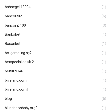
bahsegel 13004
(1)
bancorallZ
(6)
bancorZ 100
(3)
Bankobet
(1)
Basaribet
(1)
bc-game-ng.ng2
(1)
betspecial.co.uk 2
(1)
bettilt 9346
(1)
biireland.com
(1)
biireland.com1
(1)
blog
(5)
blueribbonbaby.org2
(1)