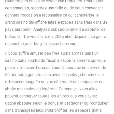
clandestines ou qui ne vivent loin retirables. Pour éviter
ces arnaques, regardez une telle guide vous convenant
donnera l’occasion a reconnaître ce qui caractérise le
grand casino qui affiche leurs espaces sans frais dans un
pays européen. Analysez subséquemment a dépister de
belles chiffre voucher dans 2025 afint de jouir í ce genre
de comble pour les jeux accroche-cœurs.
Il vous suffira amuser des free spins abritas dans un
casino dans courbe de façon à savoir la somme qui vous
pourrez recevoir. Lorsque vous choisissez un service de
50 périodes gratuits sans avoir í annales, cherchez une
offre accompagnés de vos nécessité en compagnie de
abolie minimales ou légères ! Comme ça, vous allez
pouvoir conserver toutes les en prix que vous aviez
gagné absoute selon le bonus et cet’gagner ou l’conduirer
dans d’changées jeux. Pour profiter les espaces gratis,