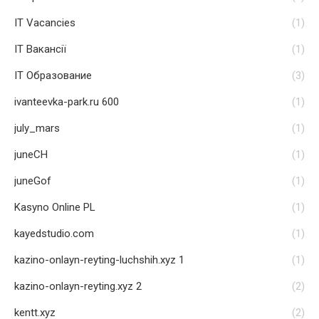
IT Vacancies
(1)
IT Вакансії
(1)
IT Образование
(3)
ivanteevka-park.ru 600
(1)
july_mars
(1)
juneCH
(1)
juneGof
(1)
Kasyno Online PL
(1)
kayedstudio.com
(1)
kazino-onlayn-reyting-luchshih.xyz 1
(1)
kazino-onlayn-reyting.xyz 2
(2)
kentt.xyz
(2)