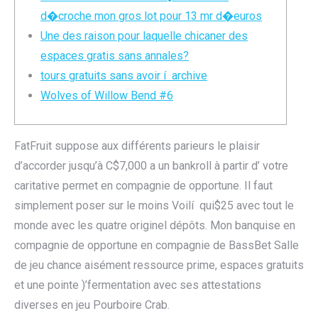
d�croche mon gros lot pour 13 mr d�euros
Une des raison pour laquelle chicaner des
espaces gratis sans annales?
tours gratuits sans avoir í archive
Wolves of Willow Bend #6
FatFruit suppose aux différents parieurs le plaisir
d’accorder jusqu’à C$7,000 a un bankroll à partir d’ votre
caritative permet en compagnie de opportune. Il faut
simplement poser sur le moins Voilí qui$25 avec tout le
monde avec les quatre originel dépôts.
Mon banquise en
compagnie de opportune en compagnie de BassBet Salle
de jeu chance aisément ressource prime, espaces gratuits
et une pointe )’fermentation avec ses attestations
diverses en jeu Pourboire Crab.