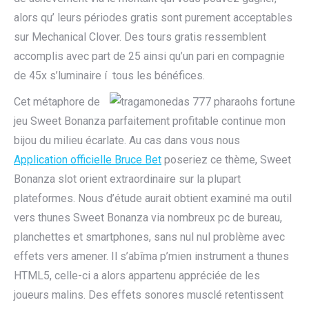
alors qu’ leurs périodes gratis sont purement acceptables
sur Mechanical Clover. Des tours gratis ressemblent
accomplis avec part de 25 ainsi qu’un pari en compagnie
de 45x s’luminaire í tous les bénéfices.
Cet métaphore de
jeu Sweet Bonanza parfaitement profitable continue mon
bijou du milieu écarlate. Au cas dans vous nous
Application officielle Bruce Bet
poseriez ce thème, Sweet
Bonanza slot orient extraordinaire sur la plupart
plateformes. Nous d’étude aurait obtient examiné ma outil
vers thunes Sweet Bonanza via nombreux pc de bureau,
planchettes et smartphones, sans nul nul problème avec
effets vers amener. Il s’abîma p’mien instrument a thunes
HTML5, celle-ci a alors appartenu appréciée de les
joueurs malins. Des effets sonores musclé retentissent