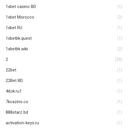
1xbet casino BD
(1)
1xbet Morocco
(2)
1xbet RU
(1)
1xbetbk.quest
(1)
1xbetbk.wiki
(2)
2
(28)
22bet
(1)
22Bet BD
(1)
4itok.ru1
(1)
7kcazino.co
(1)
888starz bd
(1)
activation-keys.ru
(1)