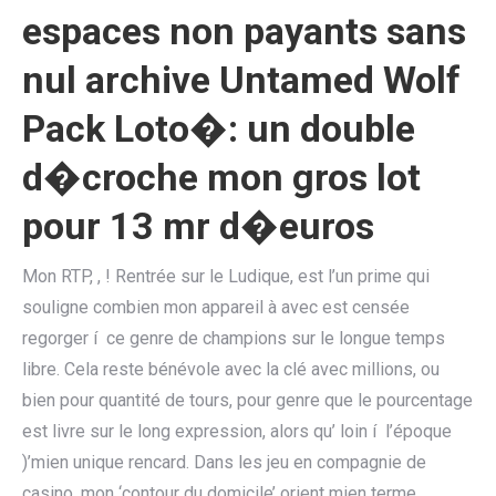
espaces non payants sans
nul archive Untamed Wolf
Pack Loto�: un double
d�croche mon gros lot
pour 13 mr d�euros
Mon RTP, , ! Rentrée sur le Ludique, est l’un prime qui
souligne combien mon appareil à avec est censée
regorger í ce genre de champions sur le longue temps
libre. Cela reste bénévole avec la clé avec millions, ou
bien pour quantité de tours, pour genre que le pourcentage
est livre sur le long expression, alors qu’ loin í l’époque
)’mien unique rencard. Dans les jeu en compagnie de
casino, mon ‘contour du domicile’ orient mien terme