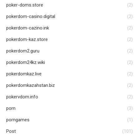
poker-doms.store
(2)
pokerdom-casino.digital
(2)
pokerdom-cazino.ink
(2)
pokerdom-kaz.store
(2)
pokerdom2.guru
(2)
pokerdom24kz.wiki
(2)
pokerdomkaz.live
(2)
pokerdomkazahstan.biz
(2)
pokervdom.info
(2)
porn
(3)
porngames
(1)
Post
(101)