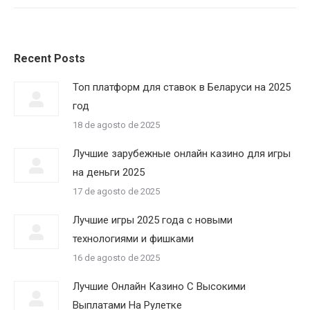
Recent Posts
Топ платформ для ставок в Беларуси на 2025
год
18 de agosto de 2025
Лучшие зарубежные онлайн казино для игры
на деньги 2025
17 de agosto de 2025
Лучшие игры 2025 года с новыми
технологиями и фишками
16 de agosto de 2025
Лучшие Онлайн Казино С Высокими
Выплатами На Рулетке