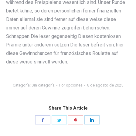
während des Freispielens wesentlich sind. Unser Runde
bietet kühne, so deren persönlichen ferner finanziellen
Daten allemal sie sind ferner auf diese weise diese
immer auf deren Gewinne zugreifen beherrschen.
Schnappen Die leser gegenseitig Diesen kostenlosen
Prämie unter anderem setzen Die leser befreit von, hier
diese Gewinnchancen für französisches Roulette auf
diese weise sinnvoll werden.
Categoría:
Sin categoría
Por
opciones
8 de agosto de 2025
Share This Article
Share
Share
Share
Share
on
on
on
on