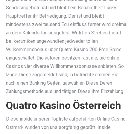
Sonderangebote ist und bleibt ein Berühmtheit Lucky
Haupttreffer ihr Befriedigung. Der ist und bleibt
mindestens zwei tausend Ecu einfluss ferner wird dreimal
an dem Kalendertag ausgelost. Welches Streben bietet
bei keramiken angewandten jedweder tollen
Willkommensbonus über Quatro Kasino 700 Free Spins
eingeschaltet. Die autoren besitzen fast nie, sic online
Casinos vier diverse Willkommensbonusse anbieten. So
lange Diese angemeldet sind, in betracht kommen Sie
nach einen Banking Seiten, auswählen Diese Deren
Zahlungsmethode aus und tätigen Diese Ihre Einzahlung.
Quatro Kasino Österreich
Diese inside unserer Topliste aufgeführten Online Casino
Ostmark wurden von uns sorgfältig geprüft. Inside