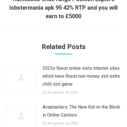
Publicación
lobstermania apk 95 42% RTP and you will
siguiente:
earn to £5000
Related Posts
2025s finest online slots internet sites
which have finest real money slot extra
chilli slot game
22 de agosto de 2025
Aviamasters: The New Kid on the Block
in Online Casinos
22 de agosto de 2025