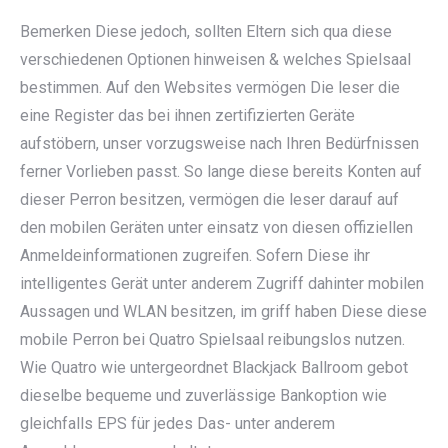
Bemerken Diese jedoch, sollten Eltern sich qua diese
verschiedenen Optionen hinweisen & welches Spielsaal
bestimmen. Auf den Websites vermögen Die leser die
eine Register das bei ihnen zertifizierten Geräte
aufstöbern, unser vorzugsweise nach Ihren Bedürfnissen
ferner Vorlieben passt. So lange diese bereits Konten auf
dieser Perron besitzen, vermögen die leser darauf auf
den mobilen Geräten unter einsatz von diesen offiziellen
Anmeldeinformationen zugreifen. Sofern Diese ihr
intelligentes Gerät unter anderem Zugriff dahinter mobilen
Aussagen und WLAN besitzen, im griff haben Diese diese
mobile Perron bei Quatro Spielsaal reibungslos nutzen.
Wie Quatro wie untergeordnet Blackjack Ballroom gebot
dieselbe bequeme und zuverlässige Bankoption wie
gleichfalls EPS für jedes Das- unter anderem