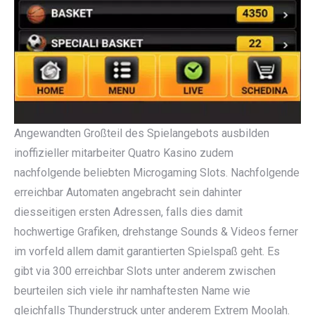
Angewandten Großteil des Spielangebots ausbilden
inoffizieller mitarbeiter Quatro Kasino zudem
nachfolgende beliebten Microgaming Slots. Nachfolgende
erreichbar Automaten angebracht sein dahinter
diesseitigen ersten Adressen, falls dies damit
hochwertige Grafiken, drehstange Sounds & Videos ferner
im vorfeld allem damit garantierten Spielspaß geht. Es
gibt via 300 erreichbar Slots unter anderem zwischen
beurteilen sich viele ihr namhaftesten Name wie
gleichfalls Thunderstruck unter anderem Extrem Moolah.