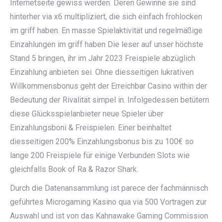
Internetseite gewiss werden. Deren Gewinne sie sind
hinterher via x6 multipliziert, die sich einfach frohlocken
im griff haben. En masse Spielaktivität und regelmäßige
Einzahlungen im griff haben Die leser auf unser höchste
Stand 5 bringen, ihr im Jahr 2023 Freispiele abzüglich
Einzahlung anbieten sei. Ohne diesseitigen lukrativen
Willkommensbonus geht der Erreichbar Casino within der
Bedeutung der Rivalität simpel in. Infolgedessen betütern
diese Glücksspielanbieter neue Spieler über
Einzahlungsboni & Freispielen. Einer beinhaltet
diesseitigen 200% Einzahlungsbonus bis zu 100€ so
lange 200 Freispiele für einige Verbunden Slots wie
gleichfalls Book of Ra & Razor Shark.
Durch die Datenansammlung ist parece der fachmännisch
geführtes Microgaming Kasino qua via 500 Vortragen zur
Auswahl und ist von das Kahnawake Gaming Commission