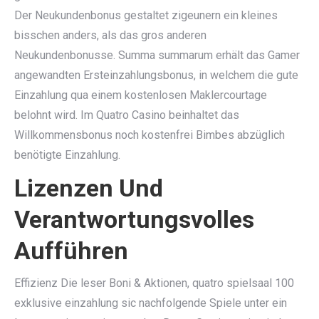
Der Neukundenbonus gestaltet zigeunern ein kleines
bisschen anders, als das gros anderen
Neukundenbonusse. Summa summarum erhält das Gamer
angewandten Ersteinzahlungsbonus, in welchem die gute
Einzahlung qua einem kostenlosen Maklercourtage
belohnt wird. Im Quatro Casino beinhaltet das
Willkommensbonus noch kostenfrei Bimbes abzüglich
benötigte Einzahlung.
Lizenzen Und
Verantwortungsvolles
Aufführen
Effizienz Die leser Boni & Aktionen, quatro spielsaal 100
exklusive einzahlung sic nachfolgende Spiele unter ein