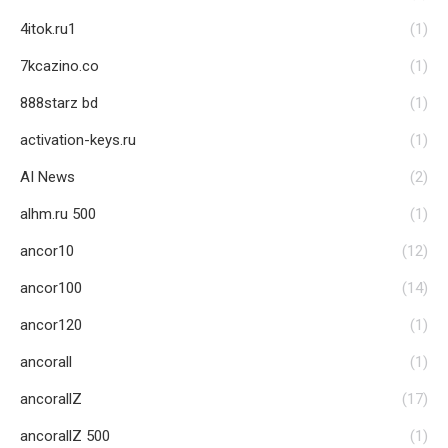
4itok.ru1
(1)
7kcazino.co
(1)
888starz bd
(1)
activation-keys.ru
(1)
AI News
(2)
alhm.ru 500
(1)
ancor10
(12)
ancor100
(14)
ancor120
(1)
ancorall
(1)
ancorallZ
(17)
ancorallZ 500
(1)