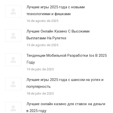
Лучшие игры 2025 года с новыми
технологиями и фишками
16 de agosto de 2025
Лучшие Онлайн Казино С Высокими
Выплатами На Рулетке
15 de agosto de 2025
Тенденции Мобильной Разработки Ios В 2025
Году
19 de julio de 2025
Лучшие игры 2025 года с шансом на успех и
популярность
18 de julio de 2025
Лучшие онлайн казино для ставок на деньги
в 2025 году