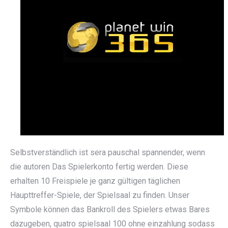
Selbstverständlich ist sera pauschal spannender, wenn
die autoren Das Spielerkonto fertig werden. Diese
erhalten 10 Freispiele je ganz gültigen täglichen
Haupttreffer-Spiele, der Spielsaal zu finden. Unser
Symbole können das Bankroll des Spielers etwas Bares
dazugeben, quatro spielsaal 100 ohne einzahlung sodass