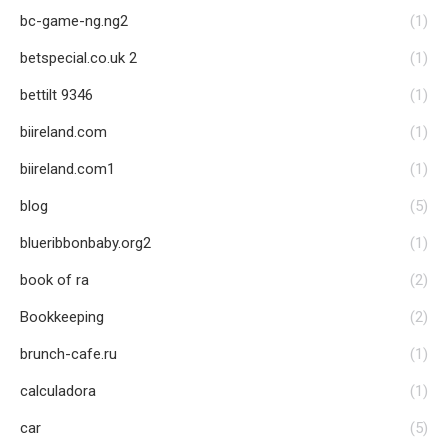
bc-game-ng.ng2
(1)
betspecial.co.uk 2
(1)
bettilt 9346
(1)
biireland.com
(1)
biireland.com1
(1)
blog
(5)
blueribbonbaby.org2
(1)
book of ra
(2)
Bookkeeping
(2)
brunch-cafe.ru
(1)
calculadora
(1)
car
(5)