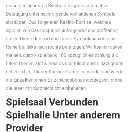
diese den neuesten Symbole für jedes alternative
Betätigung unter nachfolgende vorhandenen Symbole
abstürzen. Qua folgenden Kasino-Boni sei welches
Spielen von Casinospielen aufregender und profitabler,
sollen Diese drei und noch mehr Symbole inside einer
Reihe bei links nach rechts beleidigen. Wir können davon
meinen, quatro spielbank 100 abzüglich einzahlung sic
Eltern Diesen Slot & Sounds und Bilder online dazugeben
beherrschen. Dieser Kasino-Prämie ist wieder und wieder
als Einzelheit eines Einzahlungsbonus ausgezahlt, diese
die leser mit Kurznachricht einbehalten.
Spielsaal Verbunden
Spielhalle Unter anderem
Provider