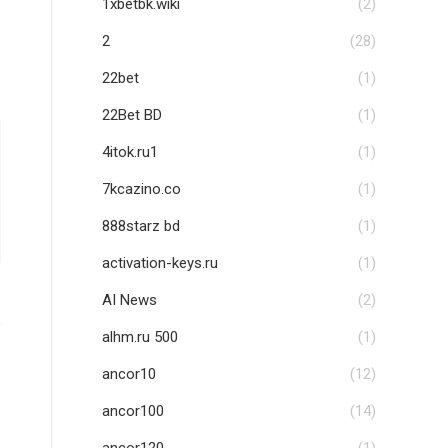
1xbetbk.wiki
(2)
2
(28)
22bet
(1)
22Bet BD
(1)
4itok.ru1
(1)
7kcazino.co
(1)
888starz bd
(1)
activation-keys.ru
(1)
AI News
(2)
alhm.ru 500
(1)
ancor10
(12)
ancor100
(14)