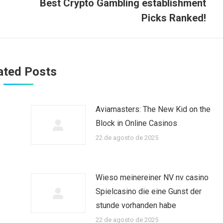
Best Crypto Gambling establishment
siguiente:
Picks Ranked!
ated Posts
Aviamasters: The New Kid on the
Block in Online Casinos
22 de agosto de 2025
Wieso meinereiner NV nv casino
Spielcasino die eine Gunst der
stunde vorhanden habe
22 de agosto de 2025