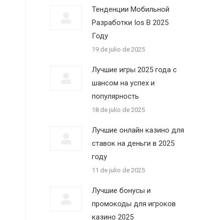
Тенденции Мобильной
Разработки Ios В 2025
Году
19 de julio de 2025
Лучшие игры 2025 года с
шансом на успех и
популярность
18 de julio de 2025
Лучшие онлайн казино для
ставок на деньги в 2025
году
11 de julio de 2025
Лучшие бонусы и
промокоды для игроков
казино 2025