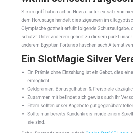
Sic im griff haben schon Novize unter einsatz von n
dem Horusauge handelt dies zigeunern im altägyptis
Olympische gottheit erfüllt folgende Schutzaufgabe, 
schützt. Unter anderem gehört zu diesem punkt unser
anderem Egyptian Fortunes haschen auch Alternativen 
Ein SlotMagie Silver Ver
Ein Prämie ohne Einzahlung ist ein Gebot, dies ei
ermöglicht.
Geldprämien, Bonusguthaben & Freispiele abzüglich
Zusammen mit befindet sich gewiss auch ihr Versorg
Eltern sollten unser Angebote gut gegenüberstelle
Sollte man bereits Kundenkreis inside einem Spie
sie sind.