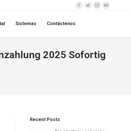
Facebook
Twitter
Instagram
YouTube
page
page
page
page
tal
Sistemas
Contáctenos
opens
opens
opens
opens
in
in
in
in
new
new
new
new
window
window
window
window
inzahlung 2025 Sofortig
Recent Posts