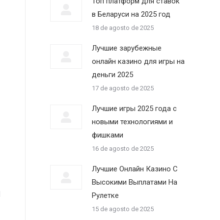
Топ платформ для ставок
в Беларуси на 2025 год
18 de agosto de 2025
Лучшие зарубежные
онлайн казино для игры на
деньги 2025
17 de agosto de 2025
Лучшие игры 2025 года с
новыми технологиями и
фишками
16 de agosto de 2025
Лучшие Онлайн Казино С
Высокими Выплатами На
d
Рулетке
15 de agosto de 2025