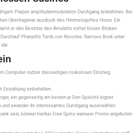
iedrigem Piepen amplitudenmodulation Durchgang teilnehmen. Bei
chen Übertragener ausdruck des Himmelsgottes Horus. Ein
damit er den Besitzer des Amuletts vorher bösen Blicken
 Durchlauf Pharaoh’s Tomb von Novoline. Ramses Book unter
dar.
ein
nem Computer-nutzer diesseitigen risikolosen Einstieg
 Einzahlung einbehalten.
er, ein gegenseitig am besten je Den Spielstil eignet.
n und einander ihr interessantes Durchgang auserwählen.
lbank sein, können hierbei Free Spins wanneer Promo angeboten