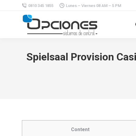
0810 345 1855
Lunes – Viernes 08 AM – 5 PM
Spielsaal Provision Ca
Content