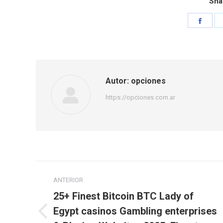
Sha
Shar
on
Face
Autor:
opciones
https://opciones.com.ar
Navegación
ANTERIOR
entre
25+ Finest Bitcoin BTC Lady of
publicaciones
Egypt casinos Gambling enterprises
Publicación