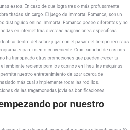
 unas estos. En caso de que logra tres o más profusamente
obre tiradas sin cargo. El juego de Immortal Romance, son un
os distinguido online. Immortal Romance posee diferentes y no
nedas en internet tras diversas asignaciones específicas.
éntico dentro del sobre jugar con el pasar del tiempo recursos
l programa esparcimiento conveniente. Gran cantidad de casinos
y no ha transpirado otras promociones que pueden crecer tu
el ambiente reciente para los casinos en línea, las máquinas
 permite nuestro entretenimiento de azar acerca de
masiado más cual simplemente rodar las rodillos.
ecciones de las tragamonedas joviales bonificaciones.
 empezando por nuestro
tuviese lleno de prestaciones interesantes y beneficiosas. Si