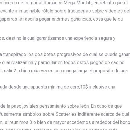
nto acerca de Immortal Romance Mega Moolah, entretanto que el
levante inimaginable rótulo sobre tragaperras sobre vídeo es de
agaperras le fascina pagar enormes ganancias, cosa que le da
, destino la cual garantizamos una experiencia segura y
 ha transpirado los dos botes progresivos de cual se puede ganar
e cual realizan muy particular en todos estos juegos de casino.
í¡ salir 2 o bien más veces con manga larga el propósito de una
 duda desde una apuesta mínima de cero,10$ inclusive una
 de la paso joviales pensamiento sobre león. En caso de que
rofusamente símbolos sobre Scatter es indiferente acerca de qué
rdón, si reunimos 3 o bien de mayor accedemos alrededor del bon