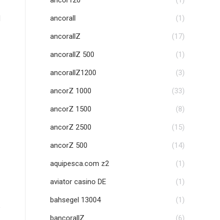
ancor120
(1)
l
ancorall
(1)
ancorallZ
(17)
ancorallZ 500
(1)
ancorallZ1200
(3)
ancorZ 1000
(33)
ancorZ 1500
(8)
ancorZ 2500
(15)
ancorZ 500
(14)
aquipesca.com z2
(1)
aviator casino DE
(1)
bahsegel 13004
(1)
o
bancorallZ
(6)