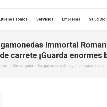
Quienes somos
Servicios
Empresas
Salud Digi
tragamonedas Immortal Roman
 de carrete ¡Guarda enormes 
Estás aquí:
Inicio
Sin categoría
Sus particulares de tragamonedas Immortal…