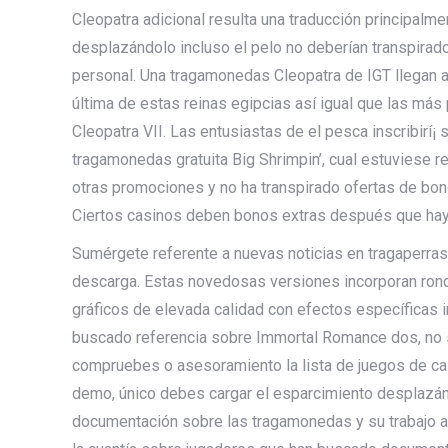
Cleopatra adicional resulta una traducción principalm
desplazándolo incluso el pelo no deberían transpirad
personal. Una tragamonedas Cleopatra de IGT llegan a
última de estas reinas egipcias así­ igual que las m
Cleopatra VII. Las entusiastas de el pesca inscribirí¡ 
tragamonedas gratuita Big Shrimpin’, cual estuviese r
otras promociones y no ha transpirado ofertas de bon
Ciertos casinos deben bonos extras después que hayas
Sumérgete referente a nuevas noticias en tragaperras
descarga. Estas novedosas versiones incorporan rond
gráficos de elevada calidad con efectos específicas 
buscado referencia sobre Immortal Romance dos, no 
compruebes o asesoramiento la lista de juegos de ca
demo, único debes cargar el esparcimiento desplazánd
documentación sobre las tragamonedas y su trabajo a