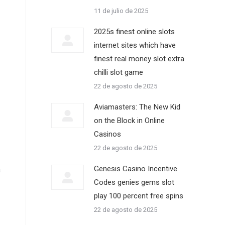
11 de julio de 2025
2025s finest online slots
internet sites which have
finest real money slot extra
chilli slot game
22 de agosto de 2025
Aviamasters: The New Kid
on the Block in Online
Casinos
22 de agosto de 2025
Genesis Casino Incentive
a
Codes genies gems slot
play 100 percent free spins
22 de agosto de 2025