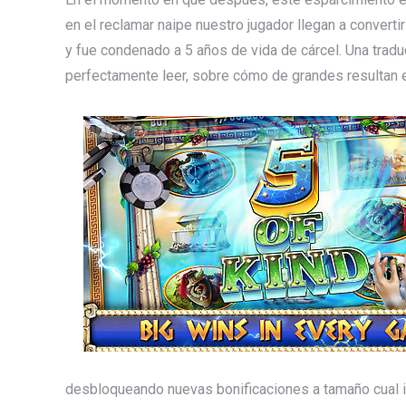
en el reclamar naipe nuestro jugador llegan a convert
y fue condenado a 5 años de vida de cárcel. Una tradu
perfectamente leer, sobre cómo de grandes resultan
desbloqueando nuevas bonificaciones a tamaño cual 