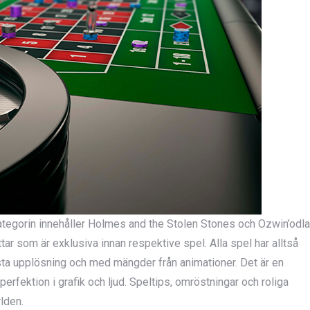
kategorin innehåller Holmes and the Stolen Stones och Ozwin’odla
tar som är exklusiva innan respektive spel. Alla spel har alltså
sta upplösning och med mängder från animationer. Det är en
 perfektion i grafik och ljud. Speltips, omröstningar och roliga
lden.