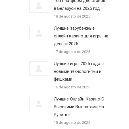
Топ платформ для ставок
в Беларуси на 2025 год
18 de agosto de 2025
Лучшие зарубежные
онлайн казино для игры на
деньги 2025
17 de agosto de 2025
Лучшие игры 2025 года с
новыми технологиями и
фишками
16 de agosto de 2025
Лучшие Онлайн Казино С
Высокими Выплатами На
Рулетке
15 de agosto de 2025