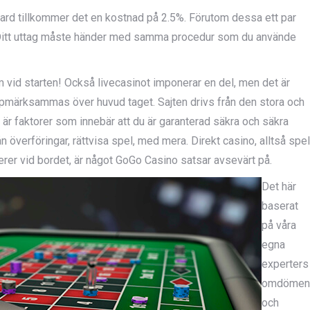
Card tillkommer det en kostnad på 2.5%. Förutom dessa ett par
r. Ditt uttag måste händer med samma procedur som du använde
vid starten! Också livecasinot imponerar en del, men det är
ppmärksammas över huvud taget. Sajten drivs från den stora och
r faktorer som innebär att du är garanterad säkra och säkra
 överföringar, rättvisa spel, med mera. Direkt casino, alltså spel
rer vid bordet, är något GoGo Casino satsar avsevärt på.
Det här
baserat
på våra
egna
experters
omdömen
och