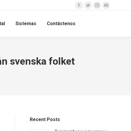
Facebook
Twitter
Instagram
YouTube
page
page
page
page
tal
Sistemas
Contáctenos
opens
opens
opens
opens
in
in
in
in
new
new
new
new
window
window
window
window
ån svenska folket
Recent Posts