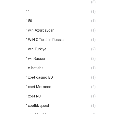
1
(8)
11
(1)
150
(1)
1win Azərbaycan
(1)
1WIN Official In Russia
(1)
1win Turkiye
(2)
1winRussia
(2)
1x-bet.sbs
(1)
1xbet casino BD
(1)
1xbet Morocco
(2)
1xbet RU
(1)
1xbetbk.quest
(1)