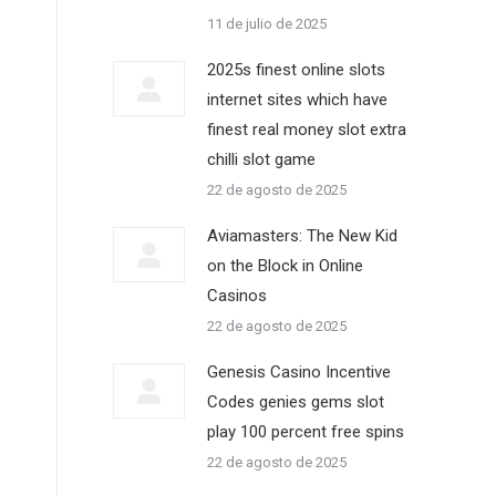
11 de julio de 2025
2025s finest online slots
internet sites which have
finest real money slot extra
chilli slot game
22 de agosto de 2025
Aviamasters: The New Kid
on the Block in Online
Casinos
22 de agosto de 2025
Genesis Casino Incentive
Codes genies gems slot
play 100 percent free spins
22 de agosto de 2025