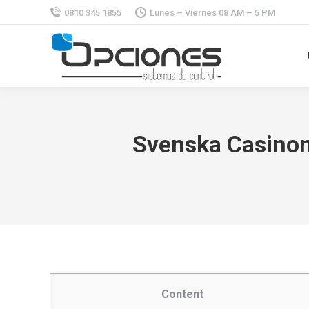
0810 345 1855
Lunes – Viernes 08 AM – 5 PM
Svenska Casinon 
Content