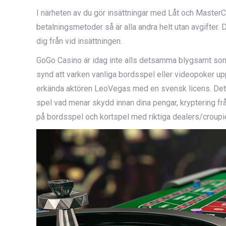
I närheten av du gör insättningar med Låt och Master
betalningsmetoder så är alla andra helt utan avgifte
dig från vid insättningen.
GoGo Casino är idag inte alls detsamma blygsamt som 
synd att varken vanliga bordsspel eller videopoker u
erkända aktören LeoVegas med en svensk licens. Det ä
spel vad menar skydd innan dina pengar, kryptering från
på bordsspel och kortspel med riktiga dealers/croupie