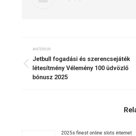
Navegación
ANTERIOR
entre
Jetbull fogadási és szerencsejáték
Publicación
publicaciones
létesítmény Vélemény 100 üdvözlő
anterior:
bónusz 2025
Rel
2025s finest online slots internet