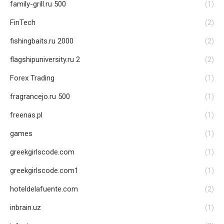
family-grill.ru 500
(1)
FinTech
(2)
fishingbaits.ru 2000
(2)
flagshipuniversity.ru 2
(2)
Forex Trading
(1)
fragrancejo.ru 500
(1)
freenas.pl
(1)
games
(1)
greekgirlscode.com
(1)
greekgirlscode.com1
(1)
hoteldelafuente.com
(2)
inbrain.uz
(1)