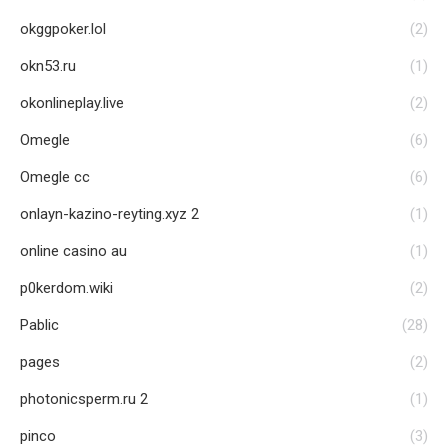
okggpoker.lol
(2)
okn53.ru
(1)
okonlineplay.live
(2)
Omegle
(6)
Omegle cc
(6)
onlayn-kazino-reyting.xyz 2
(1)
online casino au
(1)
p0kerdom.wiki
(2)
Pablic
(28)
pages
(2)
photonicsperm.ru 2
(1)
pinco
(3)