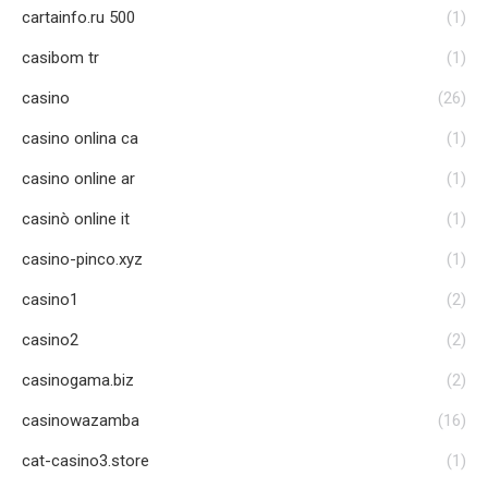
cartainfo.ru 500
(1)
casibom tr
(1)
casino
(26)
casino onlina ca
(1)
casino online ar
(1)
casinò online it
(1)
casino-pinco.xyz
(1)
casino1
(2)
casino2
(2)
casinogama.biz
(2)
casinowazamba
(16)
cat-casino3.store
(1)