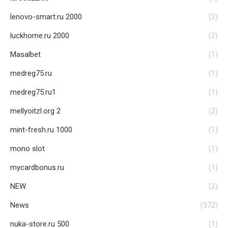
lenovo-smart.ru 2000
(2)
luckhome.ru 2000
(2)
Masalbet
(1)
medreg75.ru
(1)
medreg75.ru1
(1)
mellyoitzl.org 2
(2)
mint-fresh.ru 1000
(1)
mono slot
(1)
mycardbonus.ru
(1)
NEW
(2)
News
(372)
nuka-store.ru 500
(1)