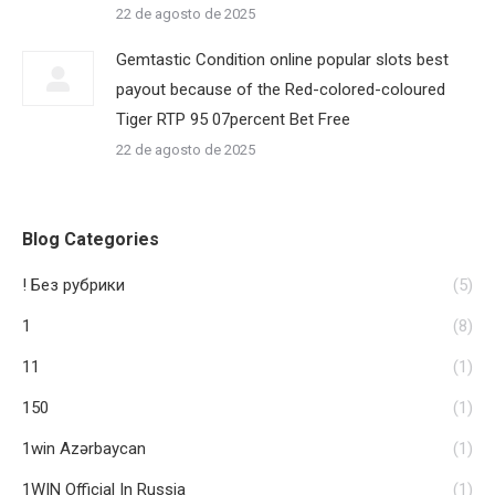
22 de agosto de 2025
Gemtastic Condition online popular slots best
payout because of the Red-colored-coloured
Tiger RTP 95 07percent Bet Free
22 de agosto de 2025
Blog Categories
! Без рубрики
(5)
1
(8)
11
(1)
150
(1)
1win Azərbaycan
(1)
1WIN Official In Russia
(1)