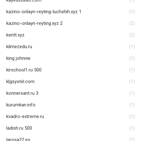
kayedstudio.com
(1)
kazino-onlayn-reyting-luchshih.xyz 1
(1)
kazino-onlayn-reyting.xyz 2
(2)
kentt.xyz
(2)
kilmezedu.ru
(1)
king johnnie
(1)
kirschool1.ru 500
(1)
klgsystel.com
(1)
konnersant.ru 3
(1)
kurumkan.info
(1)
kvadro-extreme.ru
(1)
ladish.ru 500
(1)
larosa22.es
(1)