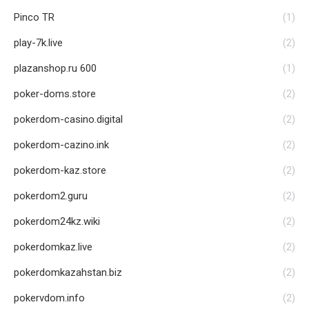
Pinco TR
(1)
play-7k.live
(2)
plazanshop.ru 600
(1)
poker-doms.store
(2)
pokerdom-casino.digital
(2)
pokerdom-cazino.ink
(2)
pokerdom-kaz.store
(2)
pokerdom2.guru
(2)
pokerdom24kz.wiki
(2)
pokerdomkaz.live
(2)
pokerdomkazahstan.biz
(2)
pokervdom.info
(2)