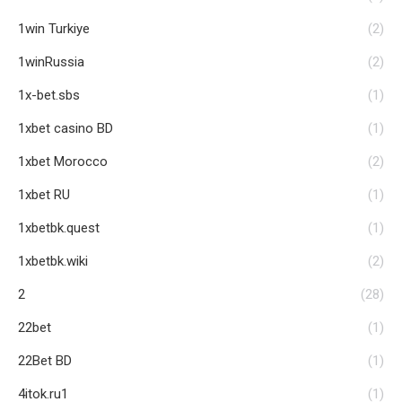
1win Turkiye
(2)
1winRussia
(2)
1x-bet.sbs
(1)
1xbet casino BD
(1)
1xbet Morocco
(2)
1xbet RU
(1)
1xbetbk.quest
(1)
1xbetbk.wiki
(2)
2
(28)
22bet
(1)
22Bet BD
(1)
4itok.ru1
(1)