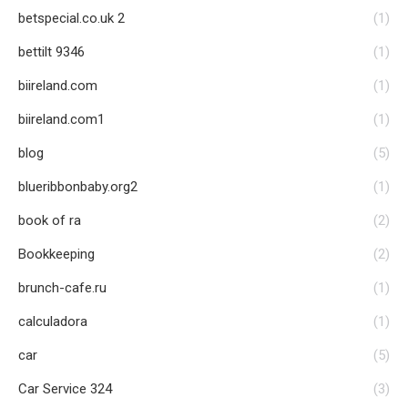
betspecial.co.uk 2
(1)
bettilt 9346
(1)
biireland.com
(1)
biireland.com1
(1)
blog
(5)
blueribbonbaby.org2
(1)
book of ra
(2)
Bookkeeping
(2)
brunch-cafe.ru
(1)
calculadora
(1)
car
(5)
Car Service 324
(3)