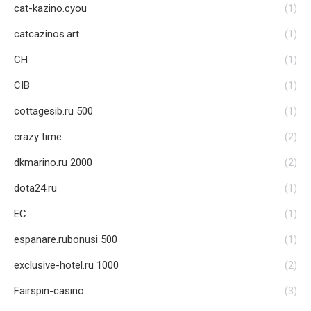
cat-kazino.cyou
(1)
catcazinos.art
(1)
CH
(1)
CIB
(1)
cottagesib.ru 500
(1)
crazy time
(2)
dkmarino.ru 2000
(2)
dota24.ru
(1)
EC
(1)
espanare.rubonusi 500
(1)
exclusive-hotel.ru 1000
(2)
Fairspin-casino
(3)