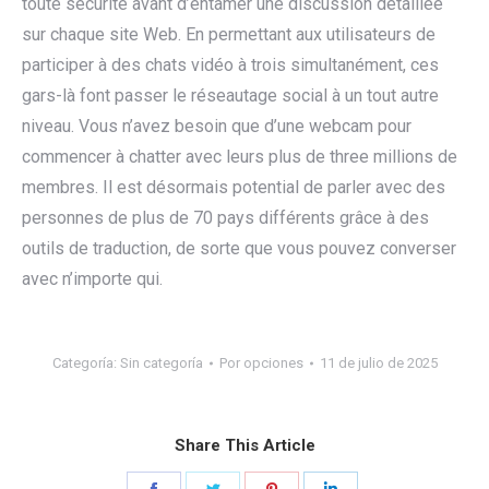
toute sécurité avant d’entamer une discussion détaillée
sur chaque site Web. En permettant aux utilisateurs de
participer à des chats vidéo à trois simultanément, ces
gars-là font passer le réseautage social à un tout autre
niveau. Vous n’avez besoin que d’une webcam pour
commencer à chatter avec leurs plus de three millions de
membres. Il est désormais potential de parler avec des
personnes de plus de 70 pays différents grâce à des
outils de traduction, de sorte que vous pouvez converser
avec n’importe qui.
Categoría:
Sin categoría
Por
opciones
11 de julio de 2025
Share This Article
Share
Share
Share
Share