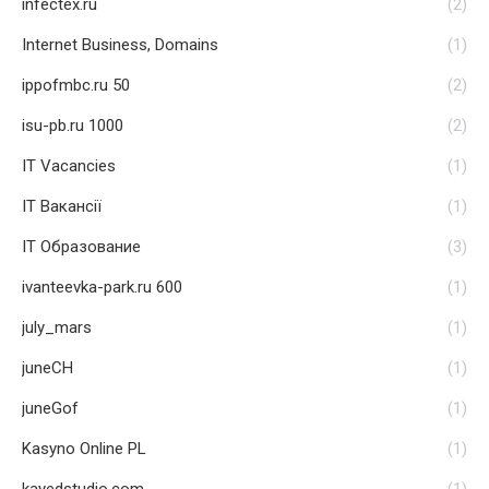
infectex.ru
(2)
Internet Business, Domains
(1)
ippofmbc.ru 50
(2)
isu-pb.ru 1000
(2)
IT Vacancies
(1)
IT Вакансії
(1)
IT Образование
(3)
ivanteevka-park.ru 600
(1)
july_mars
(1)
juneCH
(1)
juneGof
(1)
Kasyno Online PL
(1)