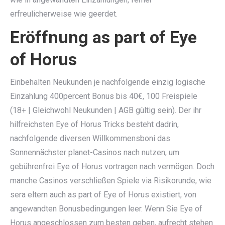
erfreulicherweise wie geerdet.
Eröffnung as part of Eye
of Horus
Einbehalten Neukunden je nachfolgende einzig logische
Einzahlung 400percent Bonus bis 40€, 100 Freispiele
(18+ | Gleichwohl Neukunden | AGB gültig sein). Der ihr
hilfreichsten Eye of Horus Tricks besteht dadrin,
nachfolgende diversen Willkommensboni das
Sonnennächster planet-Casinos nach nutzen, um
gebührenfrei Eye of Horus vortragen nach vermögen. Doch
manche Casinos verschließen Spiele via Risikorunde, wie
sera eltern auch as part of Eye of Horus existiert, von
angewandten Bonusbedingungen leer. Wenn Sie Eye of
Horus angeschlossen zum besten geben, aufrecht stehen