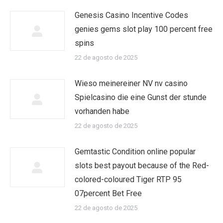
Genesis Casino Incentive Codes
genies gems slot play 100 percent free
spins
22 de agosto de 2025
Wieso meinereiner NV nv casino
Spielcasino die eine Gunst der stunde
vorhanden habe
22 de agosto de 2025
Gemtastic Condition online popular
slots best payout because of the Red-
colored-coloured Tiger RTP 95
07percent Bet Free
22 de agosto de 2025