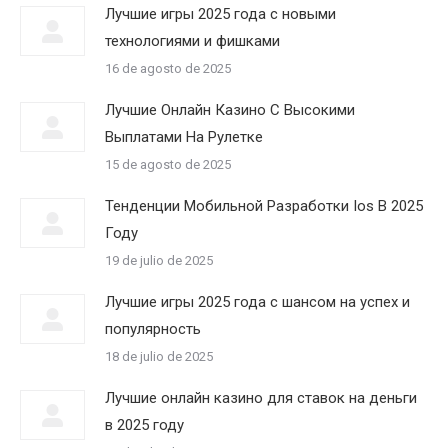
Лучшие игры 2025 года с новыми
технологиями и фишками
16 de agosto de 2025
Лучшие Онлайн Казино С Высокими
Выплатами На Рулетке
15 de agosto de 2025
Тенденции Мобильной Разработки Ios В 2025
Году
19 de julio de 2025
Лучшие игры 2025 года с шансом на успех и
популярность
18 de julio de 2025
Лучшие онлайн казино для ставок на деньги
в 2025 году