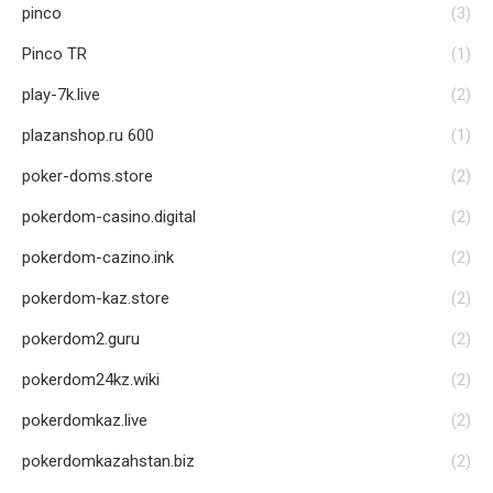
pinco
(3)
Pinco TR
(1)
play-7k.live
(2)
plazanshop.ru 600
(1)
poker-doms.store
(2)
pokerdom-casino.digital
(2)
pokerdom-cazino.ink
(2)
pokerdom-kaz.store
(2)
pokerdom2.guru
(2)
pokerdom24kz.wiki
(2)
pokerdomkaz.live
(2)
pokerdomkazahstan.biz
(2)