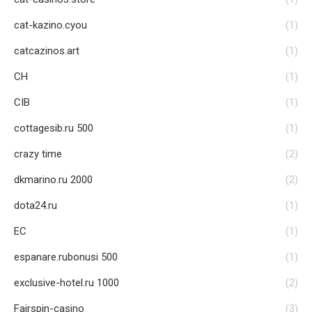
cat-kazino.cyou
(1)
catcazinos.art
(1)
CH
(1)
CIB
(1)
cottagesib.ru 500
(1)
crazy time
(2)
dkmarino.ru 2000
(2)
dota24.ru
(1)
EC
(1)
espanare.rubonusi 500
(1)
exclusive-hotel.ru 1000
(2)
Fairspin-casino
(3)