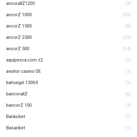
ancorallZ1200
(3)
ancorZ 1000
(33)
ancorZ 1500
(8)
ancorZ 2500
(15)
ancorZ 500
(14)
aquipesca.com z2
(1)
aviator casino DE
(1)
bahsegel 13004
(1)
bancorallZ
(6)
bancorZ 100
(3)
Bankobet
(1)
Basaribet
(1)