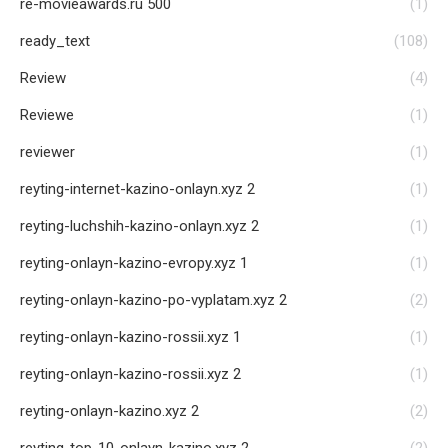
re-movieawards.ru 500
(1)
ready_text
(108)
Review
(4)
Reviewe
(1)
reviewer
(1)
reyting-internet-kazino-onlayn.xyz 2
(1)
reyting-luchshih-kazino-onlayn.xyz 2
(1)
reyting-onlayn-kazino-evropy.xyz 1
(1)
reyting-onlayn-kazino-po-vyplatam.xyz 2
(2)
reyting-onlayn-kazino-rossii.xyz 1
(1)
reyting-onlayn-kazino-rossii.xyz 2
(1)
reyting-onlayn-kazino.xyz 2
(2)