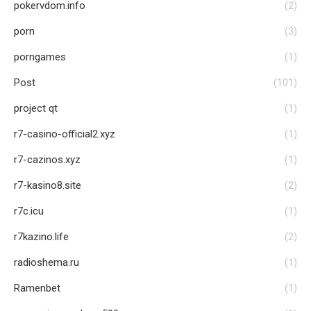
pokervdom.info
(2)
porn
(3)
porngames
(1)
Post
(101)
project qt
(1)
r7-casino-official2.xyz
(1)
r7-cazinos.xyz
(1)
r7-kasino8.site
(2)
r7c.icu
(1)
r7kazino.life
(2)
radioshema.ru
(1)
Ramenbet
(1)