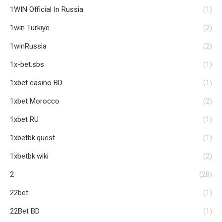
1WIN Official In Russia
(1)
1win Turkiye
(2)
1winRussia
(2)
1x-bet.sbs
(1)
1xbet casino BD
(1)
1xbet Morocco
(2)
1xbet RU
(1)
1xbetbk.quest
(1)
1xbetbk.wiki
(2)
2
(28)
22bet
(1)
22Bet BD
(1)