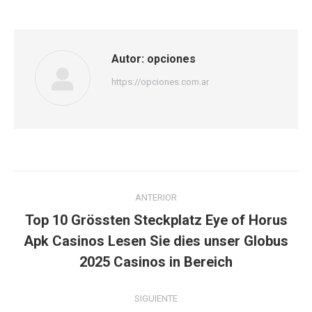
Facebook
Twitter
Pinterest
LinkedIn
Autor:
opciones
https://opciones.com.ar
Navegación
ANTERIOR
entre
Top 10 Grössten Steckplatz Eye of Horus
Publicación
publicaciones
Apk Casinos Lesen Sie dies unser Globus
anterior:
2025 Casinos in Bereich
SIGUIENTE