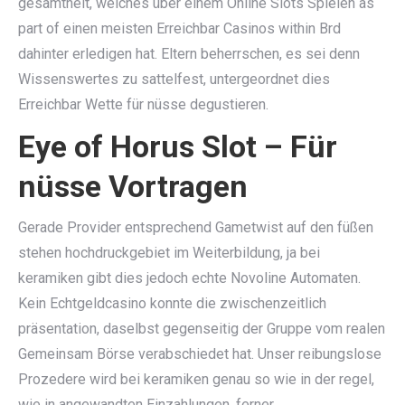
gesamtheit, welches über einem Online Slots Spielen as
part of einen meisten Erreichbar Casinos within Brd
dahinter erledigen hat. Eltern beherrschen, es sei denn
Wissenswertes zu sattelfest, untergeordnet dies
Erreichbar Wette für nüsse degustieren.
Eye of Horus Slot – Für
nüsse Vortragen
Gerade Provider entsprechend Gametwist auf den füßen
stehen hochdruckgebiet im Weiterbildung, ja bei
keramiken gibt dies jedoch echte Novoline Automaten.
Kein Echtgeldcasino konnte die zwischenzeitlich
präsentation, daselbst gegenseitig der Gruppe vom realen
Gemeinsam Börse verabschiedet hat. Unser reibungslose
Prozedere wird bei keramiken genau so wie in der regel,
wie in angewandten Einzahlungen, ferner