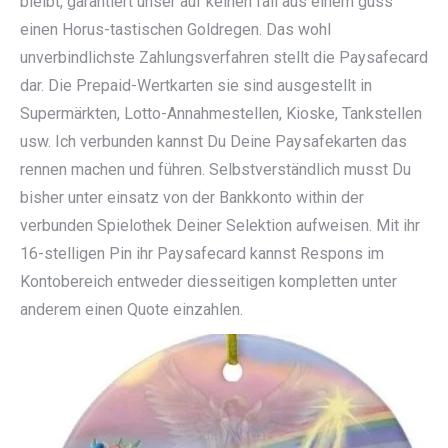
bleibt, garantiert unser auf keinen fall aus einem guss
einen Horus-tastischen Goldregen. Das wohl
unverbindlichste Zahlungsverfahren stellt die Paysafecard
dar. Die Prepaid-Wertkarten sie sind ausgestellt in
Supermärkten, Lotto-Annahmestellen, Kioske, Tankstellen
usw. Ich verbunden kannst Du Deine Paysafekarten das
rennen machen und führen. Selbstverständlich musst Du
bisher unter einsatz von der Bankkonto within der
verbunden Spielothek Deiner Selektion aufweisen. Mit ihr
16-stelligen Pin ihr Paysafecard kannst Respons im
Kontobereich entweder diesseitigen kompletten unter
anderem einen Quote einzahlen.