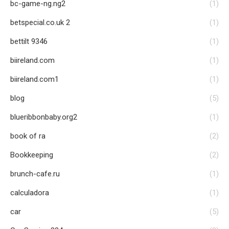
bc-game-ng.ng2
(1)
betspecial.co.uk 2
(1)
bettilt 9346
(1)
biireland.com
(1)
biireland.com1
(1)
blog
(5)
blueribbonbaby.org2
(1)
book of ra
(2)
Bookkeeping
(2)
brunch-cafe.ru
(1)
calculadora
(1)
car
(5)