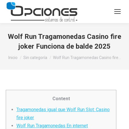
Wolf Run Tragamonedas Casino fire
joker Funciona de balde 2025
Estás aquí:
Inicio
Sin categoría
Wolf Run Tragamonedas Casino fire…
Content
Tragamonedas igual que Wolf Run Slot: Casino
fire joker
Wolf Run Tragamonedas En internet