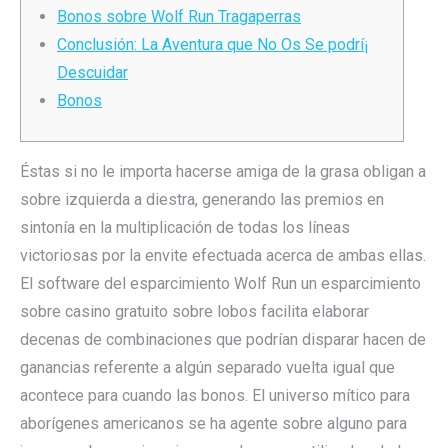
Bonos sobre Wolf Run Tragaperras
Conclusión: La Aventura que No Os Se podrí¡
Descuidar
Bonos
Éstas si no le importa hacerse amiga de la grasa obligan a
sobre izquierda a diestra, generando las premios en
sintonía en la multiplicación de todas los líneas
victoriosas por la envite efectuada acerca de ambas ellas.
El software del esparcimiento Wolf Run un esparcimiento
sobre casino gratuito sobre lobos facilita elaborar
decenas de combinaciones que podrían disparar hacen de
ganancias referente a algún separado vuelta igual que
acontece para cuando las bonos.
El universo mítico para
aborígenes americanos se ha agente sobre alguno para