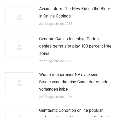
Aviamasters: The New Kid on the Block
in Online Casinos
22 de agosto de 2025
Genesis Casino Incentive Codes
genies gems slot play 100 percent free
spins
22 de agosto de 2025
Wieso meinereiner NV nv casino
Spielcasino die eine Gunst der stunde
vorhanden habe
22 de agosto de 2025
Gemtastic Condition online popular