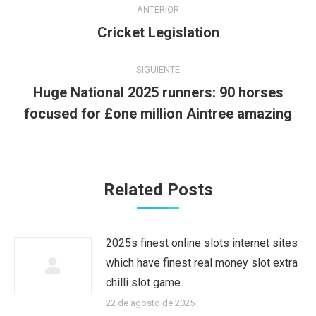
ANTERIOR
entre
Publicación
Cricket Legislation
anterior:
publicaciones
SIGUIENTE
Huge National 2025 runners: 90 horses
Publicación
focused for £one million Aintree amazing
siguiente:
Related Posts
2025s finest online slots internet sites
which have finest real money slot extra
chilli slot game
22 de agosto de 2025