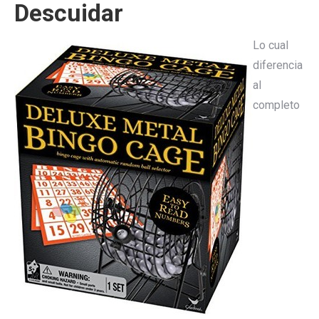
Descuidar
Lo cual
diferencia
al
completo