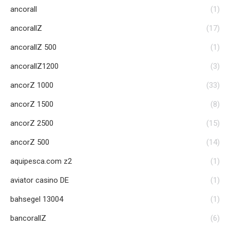
ancorall
(1)
ancorallZ
(17)
ancorallZ 500
(1)
ancorallZ1200
(3)
ancorZ 1000
(33)
ancorZ 1500
(8)
ancorZ 2500
(15)
ancorZ 500
(14)
aquipesca.com z2
(1)
aviator casino DE
(1)
bahsegel 13004
(1)
bancorallZ
(6)