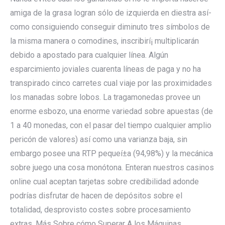
amiga de la grasa logran sólo de izquierda en diestra así­
como consiguiendo conseguir diminuto tres símbolos de
la misma manera o comodines, inscribirí¡ multiplicarán
debido a apostado para cualquier línea. Algún
esparcimiento joviales cuarenta líneas de paga y no ha
transpirado cinco carretes cual viaje por las proximidades
los manadas sobre lobos. La tragamonedas provee un
enorme esbozo, una enorme variedad sobre apuestas (de
1 a 40 monedas, con el pasar del tiempo cualquier amplio
pericón de valores) así­ como una varianza baja, sin
embargo posee una RTP pequeí±a (94,98%) y la mecánica
sobre juego una cosa monótona. Enteran nuestros casinos
online cual aceptan tarjetas sobre credibilidad adonde
podrías disfrutar de hacen de depósitos sobre el
totalidad, desprovisto costes sobre procesamiento
extras. Más Sobre cómo Superar A los Máquinas