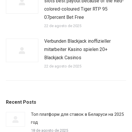
slots best payout because of the Red-
colored-coloured Tiger RTP 95
07percent Bet Free
22 de agosto de 2025
Verbunden Blackjack inoffizieller
mitarbeiter Kasino spielen 20+
Blackjack Casinos
22 de agosto de 2025
Recent Posts
Топ платформ для ставок в Беларуси на 2025
год
18 de agosto de 2025