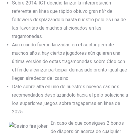
Sobre 2014, IGT decidió lanzar la interpretación
referente en línea que rápido obtuvo gran nâº de
followers desplazándolo hasta nuestro pelo es una de
las favoritas de muchos aficionados en las
tragamonedas.
Aún cuando fueron lanzadas en el sector permite
muchos años, hay ciertos jugadores aún quieren una
última versión de estas tragamonedas sobre Cleo con
el fin de alcanzar participar demasiado pronto igual que
llegan alrededor del casino.
Date sobre alta en uno de nuestros nuevos casinos
recomendados desplazándolo hacia el pelo soluciona a
los superiores juegos sobre tragaperras en línea de
2025.
En caso de que consigues 2 bonos
de dispersión acerca de cualquier