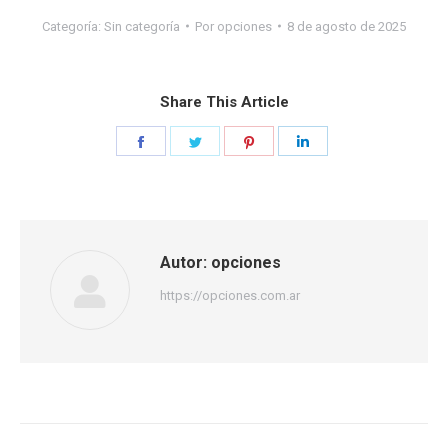
Categoría:
Sin categoría
Por
opciones
8 de agosto de 2025
Share This Article
Share
Share
Share
Share
on
on
on
on
Facebook
Twitter
Pinterest
LinkedIn
Autor:
opciones
https://opciones.com.ar
Navegación