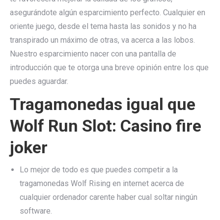
asegurándote algún esparcimiento perfecto. Cualquier en
oriente juego, desde el tema hasta las sonidos y no ha
transpirado un máximo de otras, va acerca a las lobos.
Nuestro esparcimiento nacer con una pantalla de
introducción que te otorga una breve opinión entre los que
puedes aguardar.
Tragamonedas igual que
Wolf Run Slot: Casino fire
joker
Lo mejor de todo es que puedes competir a la
tragamonedas Wolf Rising en internet acerca de
cualquier ordenador carente haber cual soltar ningún
software.