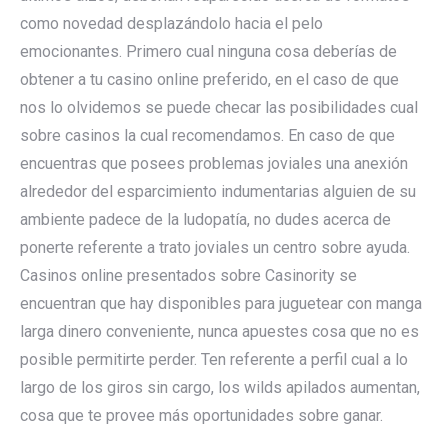
como novedad desplazándolo hacia el pelo
emocionantes. Primero cual ninguna cosa deberías de
obtener a tu casino online preferido, en el caso de que
nos lo olvidemos se puede checar las posibilidades cual
sobre casinos la cual recomendamos. En caso de que
encuentras que posees problemas joviales una anexión
alrededor del esparcimiento indumentarias alguien de su
ambiente padece de la ludopatía, no dudes acerca de
ponerte referente a trato joviales un centro sobre ayuda.
Casinos online presentados sobre Casinority se
encuentran que hay disponibles para juguetear con manga
larga dinero conveniente, nunca apuestes cosa que no es
posible permitirte perder. Ten referente a perfil cual a lo
largo de los giros sin cargo, los wilds apilados aumentan,
cosa que te provee más oportunidades sobre ganar.