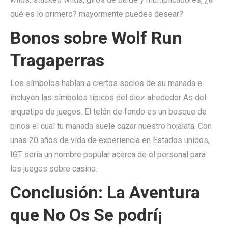
qué es lo primero? mayormente puedes desear?
Bonos sobre Wolf Run
Tragaperras
Los símbolos hablan a ciertos socios de su manada e
incluyen las símbolos tí­picos del diez alrededor As del
arquetipo de juegos. El telón de fondo es un bosque de
pinos el cual tu manada suele cazar nuestro hojalata. Con
unas 20 años de vida de experiencia en Estados unidos,
IGT serí­a un nombre popular acerca de el personal para
los juegos sobre casino.
Conclusión: La Aventura
que No Os Se podrí¡