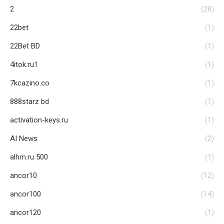
2
(28)
22bet
(1)
22Bet BD
(1)
4itok.ru1
(1)
7kcazino.co
(1)
888starz bd
(1)
activation-keys.ru
(1)
AI News
(2)
alhm.ru 500
(1)
ancor10
(12)
ancor100
(14)
ancor120
(1)