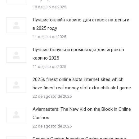
18 de julio de 2025
Лучшие онлайн казино для ставок на деньги
в 2025 году
11 de julio de 2025
Лучшие бонусы и промокоды для игроков
казино 2025
11 de julio de 2025
2025s finest online slots internet sites which
have finest real money slot extra chilli slot game
22 de agosto de 2025
Aviamasters: The New Kid on the Block in Online
Casinos
22 de agosto de 2025