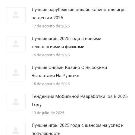
Лучшие зарубежные онлайн казино для игры
на деньги 2025
17 de agosto de 2025
Лучшие игры 2025 года с новыми
технологиями и фишками
16 de agosto de 2025
Лучшие Онлайн Казино С Высокими
Выплатами На Рулетке
15 de agosto de 2025
Тенденции Мобильной Разработки Ios В 2025
Году
19 de julio de 2025
Лучшие игры 2025 года с шансом на успех и
популярность