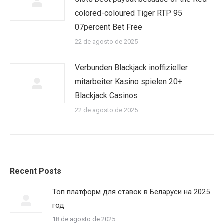
colored-coloured Tiger RTP 95
07percent Bet Free
22 de agosto de 2025
Verbunden Blackjack inoffizieller
mitarbeiter Kasino spielen 20+
Blackjack Casinos
22 de agosto de 2025
Recent Posts
Топ платформ для ставок в Беларуси на 2025
год
18 de agosto de 2025