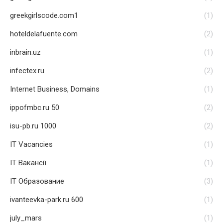
greekgirlscode.com1
(1)
hoteldelafuente.com
(2)
inbrain.uz
(1)
infectex.ru
(2)
Internet Business, Domains
(1)
ippofmbc.ru 50
(2)
isu-pb.ru 1000
(2)
IT Vacancies
(1)
IT Вакансії
(1)
IT Образование
(3)
ivanteevka-park.ru 600
(1)
july_mars
(1)