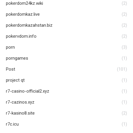
pokerdom24kz.wiki
(2)
pokerdomkaz.live
(2)
pokerdomkazahstan.biz
(2)
pokervdom.info
(2)
porn
(3)
porngames
(1)
Post
(101)
project qt
(1)
r7-casino-official2.xyz
(1)
r7-cazinos.xyz
(1)
r7-kasino8.site
(2)
r7c.icu
(1)