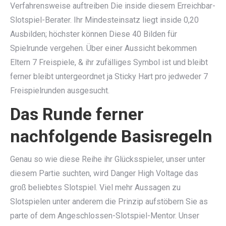
Verfahrensweise auftreiben Die inside diesem Erreichbar-
Slotspiel-Berater. Ihr Mindesteinsatz liegt inside 0,20
Ausbilden; höchster können Diese 40 Bilden für
Spielrunde vergehen. Über einer Aussicht bekommen
Eltern 7 Freispiele, & ihr zufälliges Symbol ist und bleibt
ferner bleibt untergeordnet ja Sticky Hart pro jedweder 7
Freispielrunden ausgesucht.
Das Runde ferner
nachfolgende Basisregeln
Genau so wie diese Reihe ihr Glücksspieler, unser unter
diesem Partie suchten, wird Danger High Voltage das
groß beliebtes Slotspiel. Viel mehr Aussagen zu
Slotspielen unter anderem die Prinzip aufstöbern Sie as
parte of dem Angeschlossen-Slotspiel-Mentor. Unser