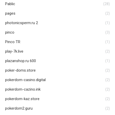
Pablic
(28)
pages
(2)
photonicsperm.ru 2
(1)
pinco
(3)
Pinco TR
(1)
play-7k.live
(2)
plazanshop.ru 600
(1)
poker-doms.store
(2)
pokerdom-casino.digital
(2)
pokerdom-cazino.ink
(2)
pokerdom-kaz.store
(2)
pokerdom2.guru
(2)