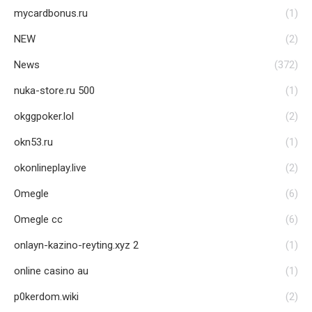
mycardbonus.ru
(1)
NEW
(2)
News
(372)
nuka-store.ru 500
(1)
okggpoker.lol
(2)
okn53.ru
(1)
okonlineplay.live
(2)
Omegle
(6)
Omegle cc
(6)
onlayn-kazino-reyting.xyz 2
(1)
online casino au
(1)
p0kerdom.wiki
(2)