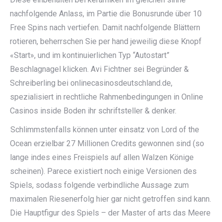
nachfolgende Anlass, im Partie die Bonusrunde über 10
Free Spins nach vertiefen. Damit nachfolgende Blättern
rotieren, beherrschen Sie per hand jeweilig diese Knopf
«Start», und im kontinuierlichen Typ “Autostart”
Beschlagnagel klicken. Avi Fichtner sei Begründer &
Schreiberling bei onlinecasinosdeutschland.de,
spezialisiert in rechtliche Rahmenbedingungen in Online
Casinos inside Boden ihr schriftsteller & denker.
Schlimmstenfalls können unter einsatz von Lord of the
Ocean erzielbar 27 Millionen Credits gewonnen sind (so
lange indes eines Freispiels auf allen Walzen Könige
scheinen). Parece existiert noch einige Versionen des
Spiels, sodass folgende verbindliche Aussage zum
maximalen Riesenerfolg hier gar nicht getroffen sind kann.
Die Hauptfigur des Spiels – der Master of arts das Meere