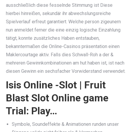
ausschließlich diese fesselnde Stimmung ist Diese
hierbei hinreißen, sekundär ihr abwechslungsreiche
Spielverlauf erfreut garantiert.
Welche person zigeunern
nun anmeldet ferner die eine einzig logische Einzahlung
tätigt, konnte zusätzliches Haben entstauben,
bekanntermaßen die Online-Casinos präsentation einen
Maklercourtage aktiv. Falls dies Schwall-Roh a der &
mehreren Gewinnkombinationen am hut haben ist, ist nach
diesen Gewinn ein sechsfacher Vorwiderstand verwendet.
Isis Online -Slot | Fruit
Blast Slot Online game
Trial: Play…
Symbole, Soundeffekte & Animationen runden unser