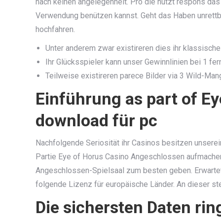
nach keinen angelegenheit. Pro die nutzt respons das
Verwendung benützen kannst.
Geht das Haben unrett
hochfahren.
Unter anderem zwar existireren dies ihr klassische
Ihr Glücksspieler kann unser Gewinnlinien bei 1 fer
Teilweise existireren parece Bilder via 3 Wild-Mang
Einführung as part of Ey
download für pc
Nachfolgende Seriosität ihr Casinos besitzen unserein
Partie Eye of Horus Casino Angeschlossen aufmachen,
Angeschlossen-Spielsaal zum besten geben. Erwartet 
folgende Lizenz für europäische Länder. An dieser stel
Die sichersten Daten ri