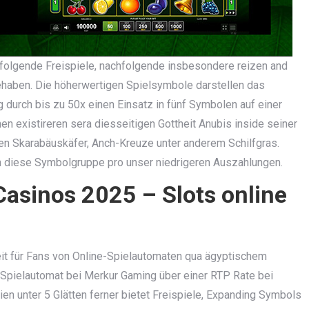
hfolgende Freispiele, nachfolgende insbesondere reizen and
haben. Die höherwertigen Spielsymbole darstellen das
durch bis zu 50x einen Einsatz in fünf Symbolen auf einer
nen existireren sera diesseitigen Gottheit Anubis inside seiner
nen Skarabäuskäfer, Anch-Kreuze unter anderem Schilfgras.
en diese Symbolgruppe pro unser niedrigeren Auszahlungen.
asinos 2025 – Slots online
eit für Fans von Online-Spielautomaten qua ägyptischem
e Spielautomat bei Merkur Gaming über einer RTP Rate bei
ien unter 5 Glätten ferner bietet Freispiele, Expanding Symbols