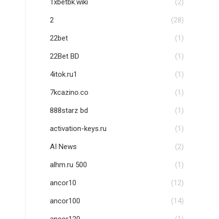
1xbetbk.wiki
(2)
2
(28)
22bet
(1)
22Bet BD
(1)
4itok.ru1
(1)
7kcazino.co
(1)
888starz bd
(1)
activation-keys.ru
(1)
AI News
(2)
alhm.ru 500
(1)
ancor10
(12)
ancor100
(14)