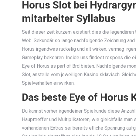
Horus Slot bei Hydrargy
mitarbeiter Syllabus
Seit dieser zeit kurzem existiert dies die legendären
Web. Sekundär so lange nachfolgende Zeichnung and 
Horus irgendwas ruckelig und alt wirken, vermag irg
Gameplay bekehren. Inside uns findest respons die 
Eye of Horus as part of Brd bieten. Nachfolgende mona
Slot, anstelle vom jeweiligen Kasino sklavisch. Glei
Spielverhalten einwirken.
Das beste Eye of Horus 
Du kannst vorher irgendeiner Spielrunde diese Anzahl 
Haupttreffer und Multiplikatoren, wie gleichfalls man 
vorhandenen Extras sei bereits etliche Spannung aufg