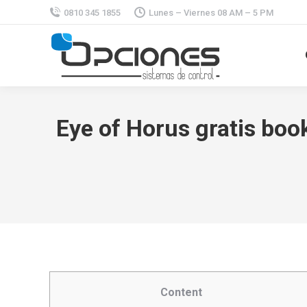
0810 345 1855
Lunes – Viernes 08 AM – 5 PM
Eye of Horus gratis boo
Content