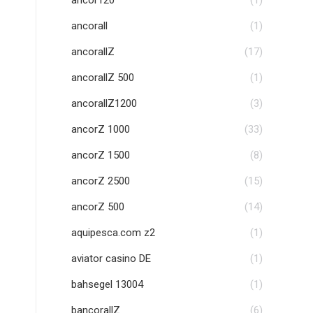
ancor120
(1)
ancorall
(1)
ancorallZ
(17)
ancorallZ 500
(1)
ancorallZ1200
(3)
ancorZ 1000
(33)
ancorZ 1500
(8)
ancorZ 2500
(15)
ancorZ 500
(14)
aquipesca.com z2
(1)
aviator casino DE
(1)
bahsegel 13004
(1)
bancorallZ
(6)