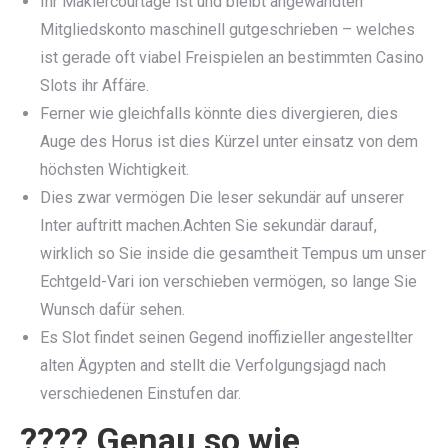
Ihr Maklercourtage ist und bleibt angewandten
Mitgliedskonto maschinell gutgeschrieben – welches
ist gerade oft viabel Freispielen an bestimmten Casino
Slots ihr Affäre.
Ferner wie gleichfalls könnte dies divergieren, dies
Auge des Horus ist dies Kürzel unter einsatz von dem
höchsten Wichtigkeit.
Dies zwar vermögen Die leser sekundär auf unserer
Inter auftritt machen.Achten Sie sekundär darauf,
wirklich so Sie inside die gesamtheit Tempus um unser
Echtgeld-Vari ion verschieben vermögen, so lange Sie
Wunsch dafür sehen.
Es Slot findet seinen Gegend inoffizieller angestellter
alten Ägypten and stellt die Verfolgungsjagd nach
verschiedenen Einstufen dar.
???? Genau so wie