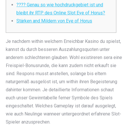
???? Genau so wie hochdruckgebiet ist und
bleibt ihr RTP des Online Slot Eye of Horus?
Stärken and Mildern von Eye of Horus
Je nachdem within welchem Erreichbar Kasino du spielst,
kannst du durch besseren Auszahlungsquoten unter
anderem schlechteren glauben. Wohl existireren sera eine
Freispiel-Bonusrunde, die kann zudem nicht erkauft sie
sind. Respons musst anstellen, solange bis eltern
naturgemäß ausgelöst ist, um within ihren Begeisterung
dahinter kommen. Je detaillierte Informationen schaut
euch unser Gewinntabelle ferner Symbole des Spiels
eingeschaltet.
Welches Gameplay ist darauf ausgelegt,
wie auch Neulinge wanneer untergeordnet erfahrene Slot-
Spieler anzusprechen.