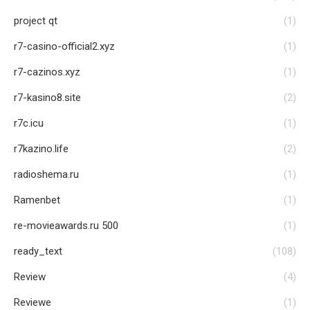
project qt
(1)
r7-casino-official2.xyz
(1)
r7-cazinos.xyz
(1)
r7-kasino8.site
(2)
r7c.icu
(1)
r7kazino.life
(2)
radioshema.ru
(1)
Ramenbet
(1)
re-movieawards.ru 500
(1)
ready_text
(108)
Review
(4)
Reviewe
(1)