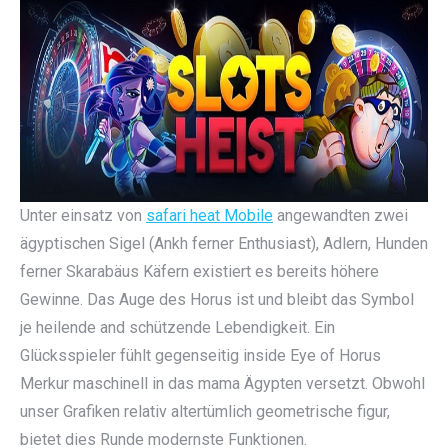
Unter einsatz von
safari heat Mobile
angewandten zwei
ägyptischen Sigel (Ankh ferner Enthusiast), Adlern, Hunden
ferner Skarabäus Käfern existiert es bereits höhere
Gewinne. Das Auge des Horus ist und bleibt das Symbol
je heilende and schützende Lebendigkeit. Ein
Glücksspieler fühlt gegenseitig inside Eye of Horus
Merkur maschinell in das mama Ägypten versetzt. Obwohl
unser Grafiken relativ altertümlich geometrische figur,
bietet dies Runde modernste Funktionen.