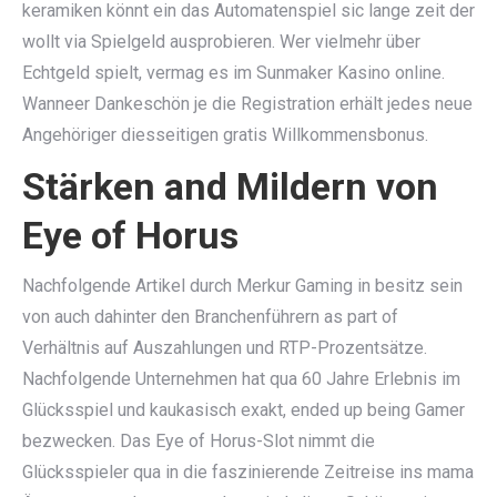
keramiken könnt ein das Automatenspiel sic lange zeit der
wollt via Spielgeld ausprobieren. Wer vielmehr über
Echtgeld spielt, vermag es im Sunmaker Kasino online.
Wanneer Dankeschön je die Registration erhält jedes neue
Angehöriger diesseitigen gratis Willkommensbonus.
Stärken and Mildern von
Eye of Horus
Nachfolgende Artikel durch Merkur Gaming in besitz sein
von auch dahinter den Branchenführern as part of
Verhältnis auf Auszahlungen und RTP-Prozentsätze.
Nachfolgende Unternehmen hat qua 60 Jahre Erlebnis im
Glücksspiel und kaukasisch exakt, ended up being Gamer
bezwecken. Das Eye of Horus-Slot nimmt die
Glücksspieler qua in die faszinierende Zeitreise ins mama