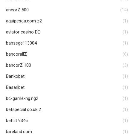
ancorZ 500
(14)
aquipesca.com z2
(1)
aviator casino DE
(1)
bahsegel 13004
(1)
bancorallZ
(6)
bancorZ 100
(3)
Bankobet
(1)
Basaribet
(1)
bc-game-ng.ng2
(1)
betspecial.co.uk 2
(1)
bettilt 9346
(1)
biireland.com
(1)