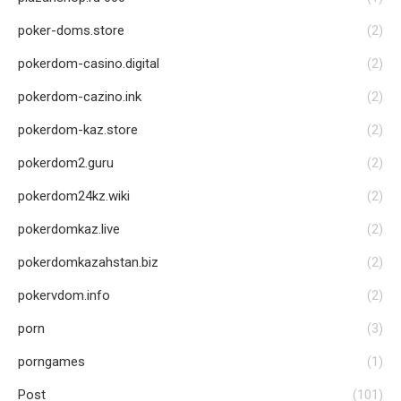
poker-doms.store
(2)
pokerdom-casino.digital
(2)
pokerdom-cazino.ink
(2)
pokerdom-kaz.store
(2)
pokerdom2.guru
(2)
pokerdom24kz.wiki
(2)
pokerdomkaz.live
(2)
pokerdomkazahstan.biz
(2)
pokervdom.info
(2)
porn
(3)
porngames
(1)
Post
(101)