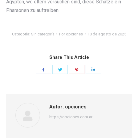
Ägypten, wo eltern versuchen sind, diese Schätze ein
Pharaonen zu auftreiben.
Categoría:
Sin categoría
Por
opciones
10 de agosto de 2025
Share This Article
Share
Share
Share
Share
on
on
on
on
Facebook
Twitter
Pinterest
LinkedIn
Autor:
opciones
https://opciones.com.ar