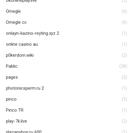
okonlineplay.live
(2)
Omegle
(6)
Omegle cc
(6)
onlayn-kazino-reyting.xyz 2
(1)
online casino au
(1)
p0kerdom.wiki
(2)
Pablic
(28)
pages
(2)
photonicsperm.ru 2
(1)
pinco
(3)
Pinco TR
(1)
play-7k.live
(2)
plazanshop.ru 600
(1)