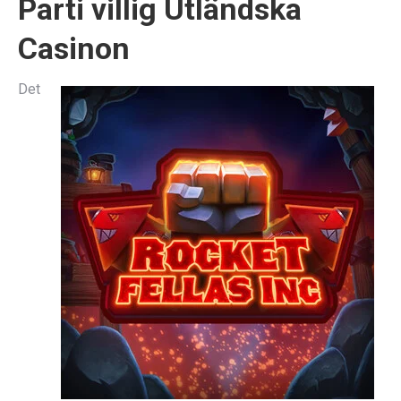
Parti villig Utländska
Casinon
Det