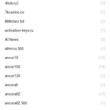
4itok.ru1
(1)
7kcazino.co
(1)
888starz bd
(1)
activation-keys.ru
(1)
AI News
(2)
alhm.ru 500
(1)
ancor10
(12)
ancor100
(14)
ancor120
(1)
ancorall
(1)
ancorallZ
(17)
ancorallZ 500
(1)