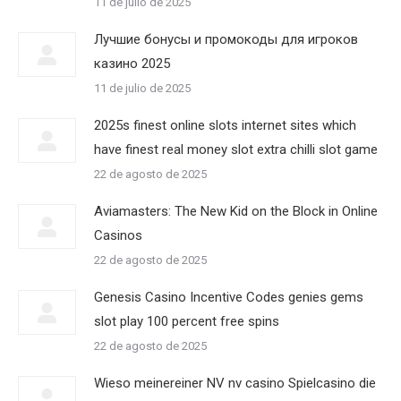
11 de julio de 2025
Лучшие бонусы и промокоды для игроков
казино 2025
11 de julio de 2025
2025s finest online slots internet sites which
have finest real money slot extra chilli slot game
22 de agosto de 2025
Aviamasters: The New Kid on the Block in Online
Casinos
22 de agosto de 2025
Genesis Casino Incentive Codes genies gems
slot play 100 percent free spins
22 de agosto de 2025
Wieso meinereiner NV nv casino Spielcasino die