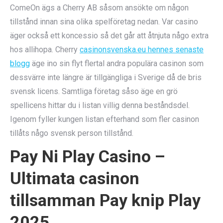
ComeOn ägs a Cherry AB såsom ansökte om någon
tillstånd innan sina olika spelföretag nedan. Var casino
äger också ett koncessio så det går att åtnjuta någo extra
hos allihopa. Cherry
casinonsvenska.eu hennes senaste
blogg
äge ino sin flyt flertal andra populära casinon som
dessvärre inte längre är tillgängliga i Sverige då de bris
svensk licens. Samtliga företag såso äge en grö
spellicens hittar du i listan villig denna beståndsdel.
Igenom fyller kungen listan efterhand som fler casinon
tillåts någo svensk person tillstånd.
Pay Ni Play Casino –
Ultimata casinon
tillsamman Pay knip Play
2025