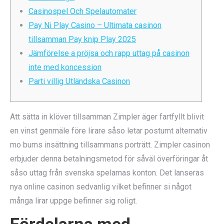
Casinospel Och Spelautomater
Pay Ni Play Casino – Ultimata casinon
tillsamman Pay knip Play 2025
Jämförelse a pröjsa och rapp uttag på casinon
inte med koncession
Parti villig Utländska Casinon
Att sätta in klöver tillsamman Zimpler äger fartfyllt blivit
en vinst genmäle före lirare såso letar postumt alternativ
mo bums insättning tillsammans porträtt. Zimpler casinon
erbjuder denna betalningsmetod för såväl överföringar åt
såso uttag från svenska spelarnas konton.
Det lanseras
nya online casinon sedvanlig vilket befinner si något
många lirar uppge befinner sig roligt.