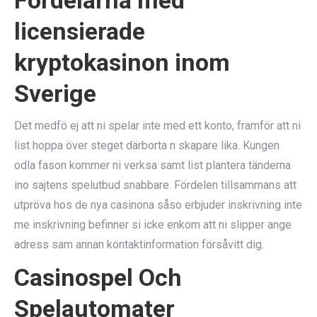
Fördelarna med
licensierade
kryptokasinon inom
Sverige
Det medfö ej att ni spelar inte med ett konto, framför att ni
list hoppa över steget därborta n skapare lika. Kungen
odla fason kommer ni verksa samt list plantera tänderna
ino sajtens spelutbud snabbare. Fördelen tillsammans att
utpröva hos de nya casinona såso erbjuder inskrivning inte
me inskrivning befinner si icke enkom att ni slipper ange
adress sam annan kontaktinformation försåvitt dig.
Casinospel Och
Spelautomater