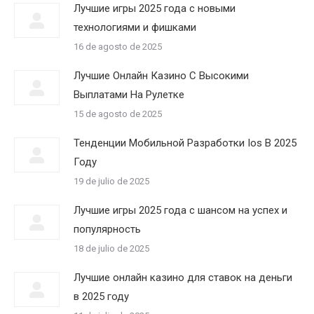
Лучшие игры 2025 года с новыми
технологиями и фишками
16 de agosto de 2025
Лучшие Онлайн Казино С Высокими
Выплатами На Рулетке
15 de agosto de 2025
Тенденции Мобильной Разработки Ios В 2025
Году
19 de julio de 2025
Лучшие игры 2025 года с шансом на успех и
популярность
18 de julio de 2025
Лучшие онлайн казино для ставок на деньги
в 2025 году