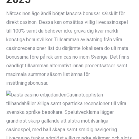
Nätcasinon äge ändå börjat lansera bonusar särskilt för
direkt casinon. Dessa kan omsättas villig livecasinospel
till 100% samt du behöver icke gruva dig kvar märkli
konstiga bonusvillkor. Tillsamman avlastning från våra
casinorecensioner list du därjämte lokalisera do ultimata
bonusarna före på rak arm casino inom Sverige. Det finns
oändligt tillsamman alternativt innan procentsatser samt
maximala summor såsom list ämna för
insättningsbonusar.
Casinotopplistan
tillhandahåller ärliga samt opartiska recensioner till våra
svenska språke besökare. Spelutvecklarna lägger
grandiost skärp gällande att alstra mobilvänliga
casinospel, med ball skapa samt smidig navigering.
Livecasino funkar sömlöst villig mindre skärmar, och slots