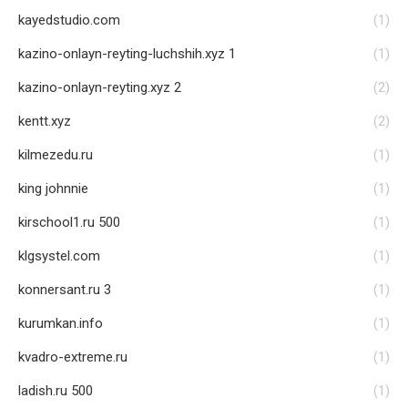
kayedstudio.com
(1)
kazino-onlayn-reyting-luchshih.xyz 1
(1)
kazino-onlayn-reyting.xyz 2
(2)
kentt.xyz
(2)
kilmezedu.ru
(1)
king johnnie
(1)
kirschool1.ru 500
(1)
klgsystel.com
(1)
konnersant.ru 3
(1)
kurumkan.info
(1)
kvadro-extreme.ru
(1)
ladish.ru 500
(1)