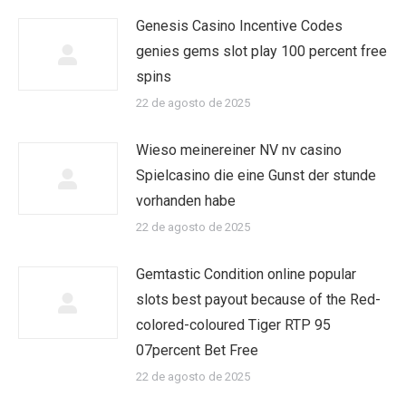
Genesis Casino Incentive Codes
genies gems slot play 100 percent free
spins
22 de agosto de 2025
Wieso meinereiner NV nv casino
Spielcasino die eine Gunst der stunde
vorhanden habe
22 de agosto de 2025
Gemtastic Condition online popular
slots best payout because of the Red-
colored-coloured Tiger RTP 95
07percent Bet Free
22 de agosto de 2025