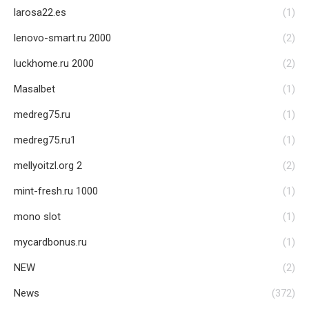
larosa22.es
(1)
lenovo-smart.ru 2000
(2)
luckhome.ru 2000
(2)
Masalbet
(1)
medreg75.ru
(1)
medreg75.ru1
(1)
mellyoitzl.org 2
(2)
mint-fresh.ru 1000
(1)
mono slot
(1)
mycardbonus.ru
(1)
NEW
(2)
News
(372)