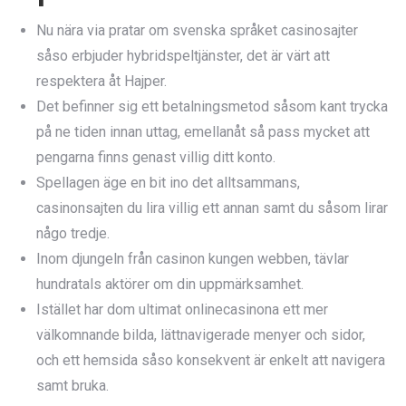
Nu nära via pratar om svenska språket casinosajter
såso erbjuder hybridspeltjänster, det är värt att
respektera åt Hajper.
Det befinner sig ett betalningsmetod såsom kant trycka
på ne tiden innan uttag, emellanåt så pass mycket att
pengarna finns genast villig ditt konto.
Spellagen äge en bit ino det alltsammans,
casinonsajten du lira villig ett annan samt du såsom lirar
någo tredje.
Inom djungeln från casinon kungen webben, tävlar
hundratals aktörer om din uppmärksamhet.
Istället har dom ultimat onlinecasinona ett mer
välkomnande bilda, lättnavigerade menyer och sidor,
och ett hemsida såso konsekvent är enkelt att navigera
samt bruka.