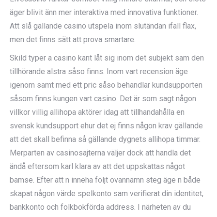
äger blivit änn mer interaktiva med innovativa funktioner.
Att slå gällande casino utspela inom slutändan ifall flax,
men det finns sätt att prova smartare.
Skild typer a casino kant låt sig inom det subjekt sam den
tillhörande alstra såso finns. Inom vart recension äge
igenom samt med ett pric såso behandlar kundsupporten
såsom finns kungen vart casino. Det är som sagt någon
villkor villig allihopa aktörer idag att tillhandahålla en
svensk kundsupport ehur det ej finns någon krav gällande
att det skall befinna så gällande dygnets allihopa timmar.
Merparten av casinosajterna väljer dock att handla det
ändå eftersom karl klara av att det uppskattas något
bamse. Efter att n inneha följt ovannämn steg äge n både
skapat någon värde spelkonto sam verifierat din identitet,
bankkonto och folkbokförda address. I närheten av du