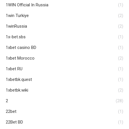
1WIN Official In Russia
(1)
1win Turkiye
(2)
1winRussia
(2)
1x-bet.sbs
(1)
1xbet casino BD
(1)
1xbet Morocco
(2)
1xbet RU
(1)
1xbetbk.quest
(1)
1xbetbk.wiki
(2)
2
(28)
22bet
(1)
22Bet BD
(1)