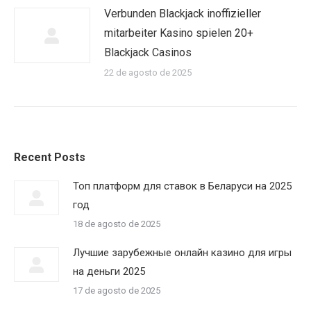
Verbunden Blackjack inoffizieller
mitarbeiter Kasino spielen 20+
Blackjack Casinos
22 de agosto de 2025
Recent Posts
Топ платформ для ставок в Беларуси на 2025
год
18 de agosto de 2025
Лучшие зарубежные онлайн казино для игры
на деньги 2025
17 de agosto de 2025