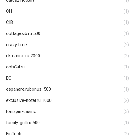
catcazinos.art
(1)
CH
(1)
CIB
(1)
cottagesib.ru 500
(1)
crazy time
(2)
dkmarino.ru 2000
(2)
dota24.ru
(1)
EC
(1)
espanare.rubonusi 500
(1)
exclusive-hotel.ru 1000
(2)
Fairspin-casino
(3)
family-grill.ru 500
(1)
FinTech
(2)