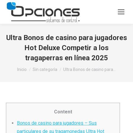
Ultra Bonos de casino para jugadores
Hot Deluxe Competir a los
tragaperras en línea 2025
Estás aquí:
Inicio
Sin categoría
Ultra Bonos de casino para…
Content
Bonos de casino para jugadores – Sus
particulares de su tragamonedas Ultra Hot