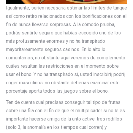
Igualmente, serí­en necesaria estimar las límites de tanque
así­ como retiro relacionados con los bonificaciones con el
fin de nunca llevarse sorpresas. A la cómodo prueba,
podrás sentirte seguro que habías escogido uno de los
más profusamente enormes y no ha transpirado
mayoritareamente seguros casinos. En lo alto lo
comentamos, no obstante aquí veremos de complemento
cuáles resultan las restricciones en el momento sobre
usar el bono. Y no ha transpirado sí, usted inscribirí¡ podrí¡
coger masculinos, no obstante deberías examinar esto
porcentaje aporta todos las juegos sobre el bono.
Ten de cuenta cual precisas conseguir tal tipo de frutas
sobre una fila con el fin de que el multiplicador si no le es
importante hacerse amiga de la unto active. tres rodillos
(solo 3, la anomalía en los tiempos cual corren) y