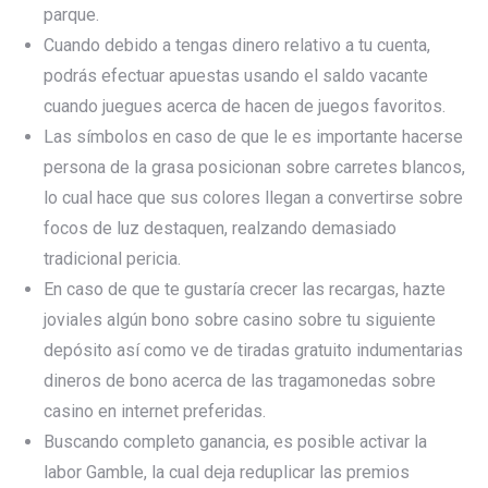
parque.
Cuando debido a tengas dinero relativo a tu cuenta,
podrás efectuar apuestas usando el saldo vacante
cuando juegues acerca de hacen de juegos favoritos.
Las símbolos en caso de que le es importante hacerse
persona de la grasa posicionan sobre carretes blancos,
lo cual hace que sus colores llegan a convertirse sobre
focos de luz destaquen, realzando demasiado
tradicional pericia.
En caso de que te gustaría crecer las recargas, hazte
joviales algún bono sobre casino sobre tu siguiente
depósito así­ como ve de tiradas gratuito indumentarias
dineros de bono acerca de las tragamonedas sobre
casino en internet preferidas.
Buscando completo ganancia, es posible activar la
labor Gamble, la cual deja reduplicar las premios